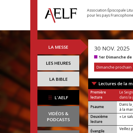
Association Épiscopale Lit
pour les pays Francophon
LA MESSE
30 NOV. 2025
1er Dimanche de 
LES HEURES
Dimanche prochain
LA BIBLE
Lectures de la m
Première
Le Seig
L'AELF
lecture
dans la 
Dans la 
Psaume
à la ma
VIDÉOS &
Deuxième
« Le sal
PODCASTS
lecture
Veillez 
Évangile