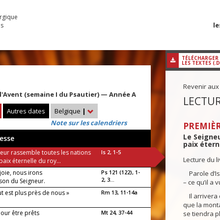
urgique
le
es
TÉLÉCHARGER
LES TEXTES (.
Revenir aux
l'Avent (semaine I du Psautier) — Année A
LECTUR
Autres dates
Belgique
|
Note sur les calendriers
PREMIÈR
Le Seigneu
esse
paix étern
neur rassemble toutes les nations
Is 2, 1-5
Lecture du l
paix éternelle du roy...
joie, nous irons
Ps 121 (122), 1-
Parole d’Is
2, 3...
ison du Seigneur.
– ce qu’il a 
ut est plus près de nous »
Rm 13, 11-14a
Il arrivera 
que la mont
pour être prêts
Mt 24, 37-44
se tiendra p