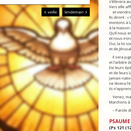
s’élèvera au
Vers elle af
veille
lendemain
et viendro
Ils diront : «
montons à l
à la maison 
Qu’il nous 
et nous iron
Oui, la loi so
et de Jérusa
Il sera juge
et l’arbitre
De leurs épé
et de leurs l
Jamais natio
ne lèvera l’é
ils n’appren
Venez, mais
Marchons à 
– Parole du
PSAUME
(Ps 121 (12