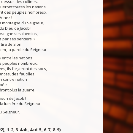
-dessus des collines.
flueront toutes les nations
nt des peuples nombreux.
 Venez !
a montagne du Seigneur,
du Dieu de Jacob !
enseigne ses chemins,
s par ses sentiers. »
rtira de Sion,
lem, la parole du Seigneur.
 entre les nations
 de peuples nombreux.
es, ils forgeront des socs,
ances, des faucilles.
n contre nation
pée ;
dront plus la guerre.
on de Jacob !
la lumière du Seigneur.
 Seigneur.
2), 1-2, 3-4ab, 4cd-5, 6-7, 8-9)