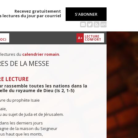
Recevez gratuitement
S'ABONNER
s lectures du jour par courriel
API
LECTURE
A+
DOC)
CONFORT
 lectures du
calendrier romain
.
ES DE LA MESSE
E LECTURE
r rassemble toutes les nations dans la
elle du royaume de Dieu (Is 2, 1-5)
ivre du prophète Isaïe
aïe,
vu au sujet de Juda et de Jérusalem.
dans les derniers jours
agne de la maison du Seigneur
lus haut que les monts,