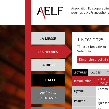
Association Épiscopale Lit
pour les pays Francophon
LA MESSE
1 NOV. 2025
Tous les Saints 
Solennité
LES HEURES
Dimanche prochain
LA BIBLE
LECTURES
LAUDES
T
V/ Dieu,
L'AELF
Introduction
R/ Seign
Comme i
...
Hymne
VIDÉOS &
PODCASTS
8 —
Psaume
Qu'est-
recherc
14. —