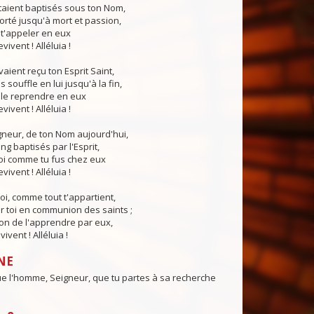
taient baptisés sous ton Nom,
porté jusqu'à mort et passion,
de t'appeler en eux
vivent ! Alléluia !
aient reçu ton Esprit Saint,
is souffle en lui jusqu'à la fin,
de le reprendre en eux
vivent ! Alléluia !
gneur, de ton Nom aujourd'hui,
 baptisés par l'Esprit,
oi comme tu fus chez eux
vivent ! Alléluia !
toi, comme tout t'appartient,
r toi en communion des saints ;
bon de l'apprendre par eux,
vivent ! Alléluia !
NE
e l'homme, Seigneur, que tu partes à sa recherche