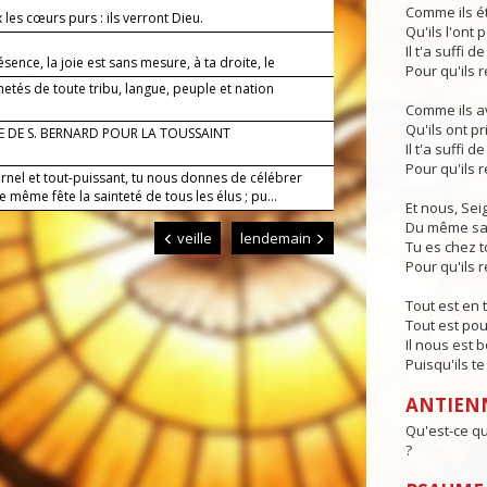
Comme ils é
les cœurs purs : ils verront Dieu.
Qu'ils l'ont 
Il t'a suffi 
ésence, la joie est sans mesure, à ta droite, le
Pour qu'ils re
ne finit pas.
etés de toute tribu, langue, peuple et nation
Comme ils av
Qu'ils ont pr
E DE S. BERNARD POUR LA TOUSSAINT
Il t'a suffi 
Pour qu'ils re
rnel et tout-puissant, tu nous donnes de célébrer
 même fête la sainteté de tous les élus ; pu...
Et nous, Sei
Du même sang
veille
lendemain
Tu es chez t
Pour qu'ils re
Tout est en 
Tout est pou
Il nous est 
Puisqu'ils te 
ANTIEN
Qu'est-ce qu
?