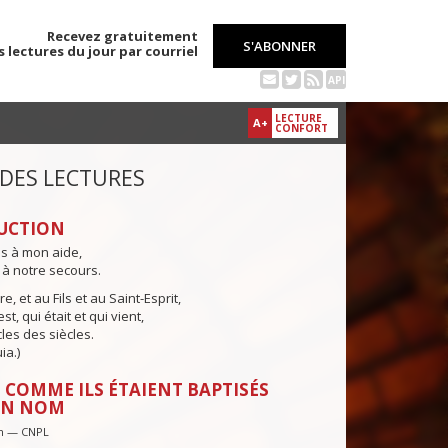
Recevez gratuitement
S'ABONNER
s lectures du jour par courriel
API
LECTURE
A+
CONFORT
 DES LECTURES
UCTION
ns à mon aide,
 à notre secours.
e, et au Fils et au Saint-Esprit,
st, qui était et qui vient,
cles des siècles.
ia.)
 COMME ILS ÉTAIENT BAPTISÉS
ON NOM
in — CNPL