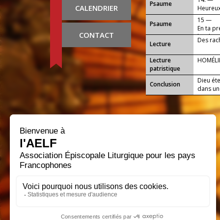
Psaume
CALENDRIER
Heureux 
15 —
Psaume
En ta pr
CONTACT
bonheur 
Des rach
Lecture
Lecture
HOMÉLI
patristique
Dieu éte
Conclusion
dans une