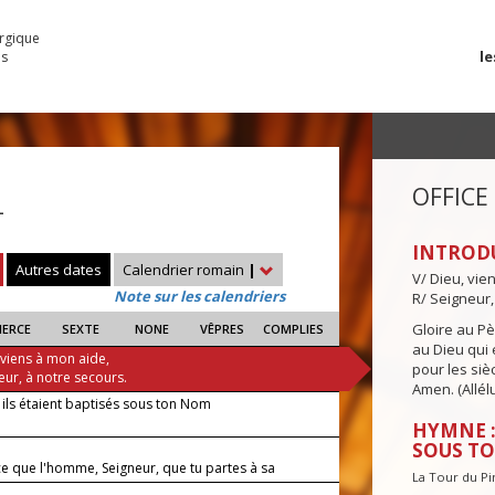
urgique
le
es
OFFICE
—
INTROD
Autres dates
Calendrier romain
|
V/ Dieu, vie
Note sur les calendriers
R/ Seigneur,
Gloire au Pèr
IERCE
SEXTE
NONE
VÊPRES
COMPLIES
au Dieu qui e
 viens à mon aide,
pour les siè
eur, à notre secours.
Amen. (Allélu
ls étaient baptisés sous ton Nom
HYMNE :
SOUS T
ce que l'homme, Seigneur, que tu partes à sa
La Tour du P
he ?