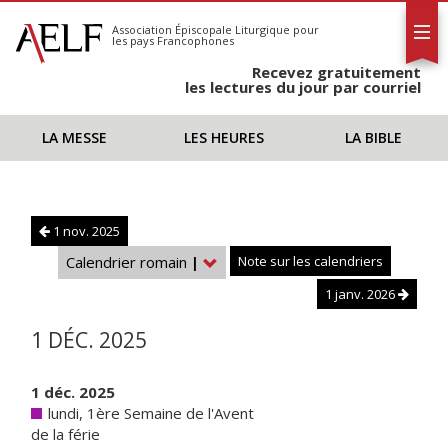
L'AELF
S'abonner
Association Épiscopale Liturgique
pour
les pays Francophones
Calendrier
Recevez gratuitement
Contact
les lectures du jour par courriel
LA MESSE
LES HEURES
LA BIBLE
1 nov. 2025
Calendrier romain
|
Note sur les calendriers
1 janv. 2026
1 DÉC. 2025
1 déc. 2025
lundi, 1ère Semaine de l'Avent
de la férie