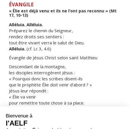
ÉVANGILE
« Élie est déjà venu et ils ne l’ont pas reconnu » (Mt
17, 10-13)
Alléluia. Alléluia.
Préparez le chemin du Seigneur,
rendez droits ses sentiers :
tout être vivant verra le salut de Dieu.
Alléluia.
(cf. Lc 3, 4.6)
Évangile de Jésus Christ selon saint Matthieu
Descendant de la montagne,
les disciples interrogèrent Jésus :
« Pourquoi donc les scribes disent-ils
que le prophète Élie doit venir d’abord ? »
Jésus leur répondit :
« Élie va venir
pour remettre toute chose à sa place.
Mais, je vous le déclare :
Élie est déjà venu ;
au lieu de le reconnaître,
ils lui ont fait tout ce qu’ils ont voulu.