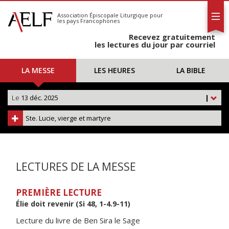
L'AELF
S'abonner
Association Épiscopale Liturgique
pour
les pays Francophones
Calendrier
Recevez gratuitement
Contact
les lectures du jour par courriel
LA MESSE
LES HEURES
LA BIBLE
Le
13 déc. 2025
|
Ste. Lucie, vierge et martyre
LECTURES DE LA MESSE
PREMIÈRE LECTURE
Élie doit revenir (Si 48, 1-4.9-11)
Lecture du livre de Ben Sira le Sage