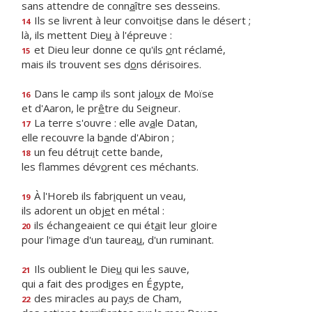
sans attendre de conn
a
ître ses desseins.
Ils se livrent à leur convoit
i
se dans le désert ;
14
là, ils mettent Die
u
à l'épreuve :
et Dieu leur donne ce qu'ils
o
nt réclamé,
15
mais ils trouvent ses d
o
ns dérisoires.
Dans le camp ils sont jalo
u
x de Moïse
16
et d'Aaron, le pr
ê
tre du Seigneur.
La terre s'ouvre : elle av
a
le Datan,
17
elle recouvre la b
a
nde d'Abiron ;
un feu détru
i
t cette bande,
18
les flammes dév
o
rent ces méchants.
À l'Horeb ils fabr
i
quent un veau,
19
ils adorent un obj
e
t en métal :
ils échangeaient ce qui ét
a
it leur gloire
20
pour l'image d'un taurea
u
, d'un ruminant.
Ils oublient le Die
u
qui les sauve,
21
qui a fait des prod
i
ges en Égypte,
des miracles au pa
y
s de Cham,
22