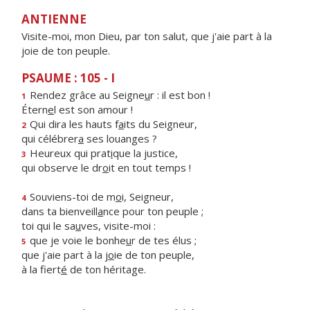
ANTIENNE
Visite-moi, mon Dieu, par ton salut, que j'aie part à la
joie de ton peuple.
PSAUME : 105 - I
Rendez grâce au Seigne
u
r : il est bon !
1
Étern
e
l est son amour !
Qui dira les hauts f
a
its du Seigneur,
2
qui célébrer
a
ses louanges ?
Heureux qui prat
i
que la justice,
3
qui observe le dr
o
it en tout temps !
Souviens-toi de m
o
i, Seigneur,
4
dans ta bienveill
a
nce pour ton peuple ;
toi qui le sa
u
ves, visite-moi :
que je voie le bonhe
u
r de tes élus ;
5
que j'aie part à la j
o
ie de ton peuple,
à la fiert
é
de ton héritage.