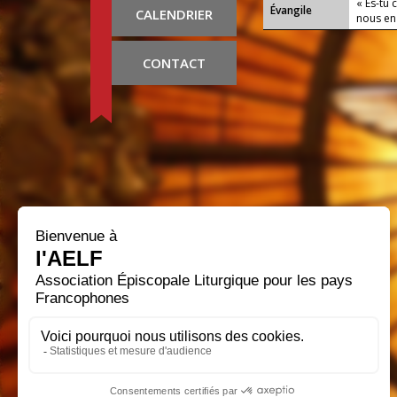
« Es-tu 
Évangile
CALENDRIER
nous en 
CONTACT