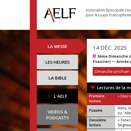
Association Épiscopale Lit
pour les pays Francophon
LA MESSE
14 DÉC. 2025
3ème Dimanche de
Psautier) — Année 
LES HEURES
Dimanche prochain
LA BIBLE
Lectures de la m
L'AELF
Première
« Dieu v
lecture
Viens, S
Psaume
VIDÉOS &
ou : Allé
PODCASTS
Deuxième
« Tenez
lecture
Seigneu