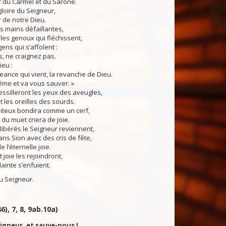
r du Carmel et du Sarone.
gloire du Seigneur,
 de notre Dieu.
s mains défaillantes,
les genoux qui fléchissent,
ns qui s’affolent :
s, ne craignez pas.
ieu :
geance qui vient, la revanche de Dieu.
-même et va vous sauver. »
ssilleront les yeux des aveugles,
t les oreilles des sourds.
iteux bondira comme un cerf,
 du muet criera de joie.
ibérés le Seigneur reviennent,
dans Sion avec des cris de fête,
 l’éternelle joie.
 joie les rejoindront,
lainte s’enfuient.
 Seigneur.
6), 7, 8, 9ab.10a)
eigneur, et sauve-nous !