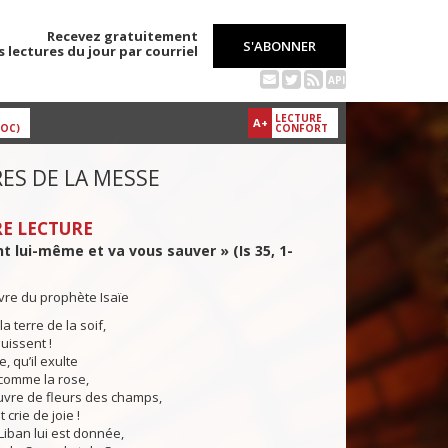
Recevez gratuitement
S'ABONNER
s lectures du jour par courriel
API
LECTURE
A+
DOC)
CONFORT
ES DE LA MESSE
E LECTURE
nt lui-même et va vous sauver » (Is 35, 1-
ivre du prophète Isaïe
la terre de la soif,
ouissent !
, qu’il exulte
 comme la rose,
uvre de fleurs des champs,
t crie de joie !
 Liban lui est donnée,