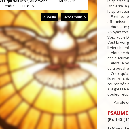
la splendeu
celui qui doit venir, ou devons-
Mt 11, 2-11
attendre un autre ? »
On verra la 
la splendeur
Fortifiez le
veille
lendemain
affermissez 
dites aux ge
« Soyez fort
Voici votre D
c’est la ven
Il vient lui
Alors se de
et s’ouvriron
Alors le bo
et la bouche
Ceux qu’a l
ils entrent 
couronnés de
Allégresse et
douleur et p
– Parole du
PSAUME
(Ps 145 (14
R/ Viens, S