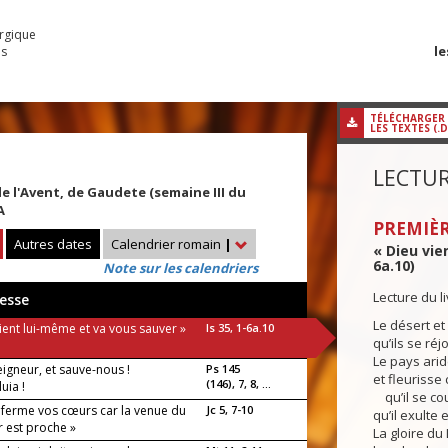
urgique
le
es
TÉLÉCHARGER
LES TEXTES (.
LECTUR
 l'Avent, de Gaudete (semaine III du
A
PREMIÈR
Autres dates
Calendrier romain
|
« Dieu vie
6a.10)
Note sur les calendriers
Lecture du l
esse
Le désert et 
ient lui-même et va vous sauver »
Is 35, 1-6a.10
qu’ils se réj
Le pays aride
eigneur, et sauve-nous !
Ps 145
et fleurisse
(146), 7, 8, ...
luia !
qu’il se co
 ferme vos cœurs car la venue du
Jc 5, 7-10
qu’il exulte e
r est proche »
La gloire du