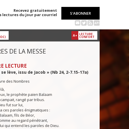
Recevez gratuitement
S'ABONNER
s lectures du jour par courriel
API
LECTURE
A+
DOC)
CONFORT
ES DE LA MESSE
E LECTURE
 se lève, issu de Jacob » (Nb 24, 2-7.15-17a)
livre des Nombres
là,
eux, le prophète païen Balaam
i campait, rangé par tribus.
eu fut sur lui,
ça ces paroles énigmatiques :
Balaam, fils de Béor,
’homme au regard pénétrant,
lui qui entend les paroles de Dieu.