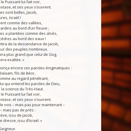
 le Puissant lui fait voir,
extase, et ses yeux s’ouvrent.
es sont belles, Jacob,
res, Israël !
dent comme des vallées,
rdins au bord d’un fleuve ;
 les a plantées comme des aloès,
èdres au bord des eaux !
tira de la descendance de Jacob,
 sur des peuples nombreux.
ra plus grand que celui de Gog,
era exaltée. »
onça encore ces paroles énigmatiques :
Balaam, fils de Béor,
’homme au regard pénétrant,
lui qui entend les paroles de Dieu,
la science du Très-Haut.
 le Puissant lui fait voir,
extase, et ses yeux s’ouvrent.
 le vois – mais pas pour maintenant –
 – mais pas de près :
lève, issu de Jacob,
 dresse, issu d’Israël. »
Seigneur.