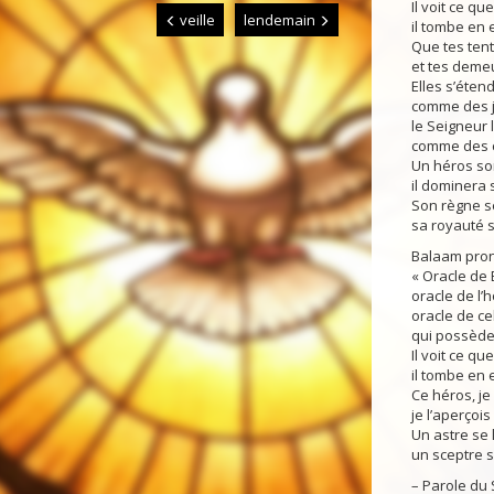
Il voit ce que
veille
lendemain
il tombe en 
Que tes tent
et tes demeu
Elles s’éten
comme des ja
le Seigneur
comme des c
Un héros sor
il dominera
Son règne se
sa royauté s
Balaam pron
« Oracle de 
oracle de l
oracle de ce
qui possède 
Il voit ce que
il tombe en 
Ce héros, je
je l’aperçois
Un astre se 
un sceptre se
– Parole du 