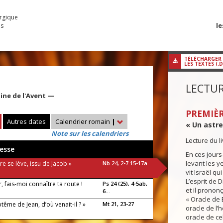
urgique
le
es
TÉLÉCHARGER
LES TEXTES (.
LECTUR
ine de l'Avent —
PREMIÈR
Autres dates
Calendrier romain
|
« Un astre
Note sur les calendriers
Lecture du 
esse
En ces jours-
levant les y
re se lève, issu de Jacob »
Nb 24, 2-7.15-17a
vit Israël qu
L’esprit de Di
, fais-moi connaître ta route !
Ps 24 (25), 4-5ab,
et il pronon
6...
« Oracle de 
tême de Jean, d’où venait-il ? »
Mt 21, 23-27
oracle de l
oracle de ce