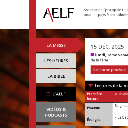
Association Épiscopale Lit
pour les pays Francophon
LA MESSE
15 DÉC. 2025
lundi, 3ème Sema
de la férie
LES HEURES
Dimanche prochain
LA BIBLE
Lectures de la m
L'AELF
Première
« Un ast
lecture
Seigneur
Psaume
VIDÉOS &
PODCASTS
« Le bap
Évangile