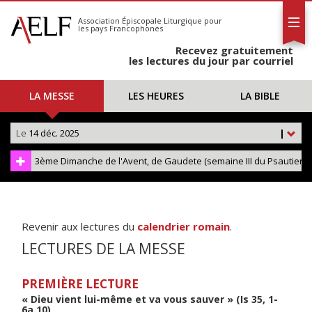
L'AELF
S'abonner
Association Épiscopale Liturgique
pour
les pays Francophones
Calendrier
Recevez gratuitement
Contact
les lectures du jour par courriel
LA MESSE
LES HEURES
LA BIBLE
Le
14 déc. 2025
|
3ème Dimanche de l'Avent, de Gaudete (semaine III du Psautier)
Revenir aux lectures du
calendrier romain
.
LECTURES DE LA MESSE
PREMIÈRE LECTURE
« Dieu vient lui-même et va vous sauver » (Is 35, 1-
6a.10)