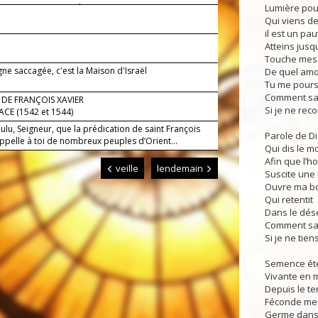
t puissance, et vous le verrez.
Lumière pou
Qui viens de
il est un pau
Atteins jusqu
Touche mes y
gne saccagée, c'est la Maison d'Israël
De quel am
Tu me pours
Comment savo
 DE FRANÇOIS XAVIER
Si je ne rec
NACE (1542 et 1544)
ulu, Seigneur, que la prédication de saint François
Parole de D
ppelle à toi de nombreux peuples d’Orient...
Qui dis le m
Afin que l’h
veille
lendemain
Suscite une 
Ouvre ma bo
Qui retentit
Dans le dése
Comment sav
Si je ne tie
Semence éte
Vivante en 
Depuis le t
Féconde mes
Germe dans 