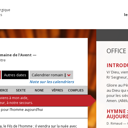
urgique
le
es
OFFICE
emaine de l'Avent —
être
INTROD
V/ Dieu, vie
Autres dates
Calendrier romain
|
R/ Seigneur,
Note sur les calendriers
Gloire au Pèr
au Dieu qui e
IERCE
SEXTE
NONE
VÊPRES
COMPLIES
pour les siè
 viens à mon aide,
Amen. (Allélu
eur, à notre secours.
 pour l’homme aujourd’hui
HYMNE :
AUJOURD
D. Rimaud — 
ra, le Fils de l'homme ; il viendra sur la nuée avec