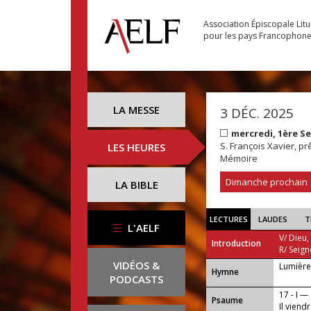
Association Épiscopale Lit
pour les pays Francophon
LA MESSE
3 DÉC. 2025
mercredi, 1ère S
S. François Xavier, pr
LES HEURES
Mémoire
Dimanche prochain
LA BIBLE
LECTURES
LAUDES
T
L'AELF
V/ Dieu,
Introduction
R/ Seign
VIDÉOS &
Lumière
...
Hymne
PODCASTS
17 - I —
Psaume
Il viend