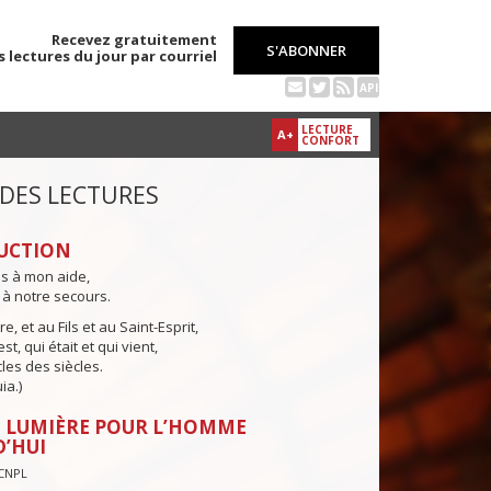
Recevez gratuitement
S'ABONNER
s lectures du jour par courriel
API
LECTURE
A+
CONFORT
 DES LECTURES
UCTION
ns à mon aide,
 à notre secours.
e, et au Fils et au Saint-Esprit,
st, qui était et qui vient,
cles des siècles.
ia.)
 LUMIÈRE POUR L’HOMME
’HUI
CNPL