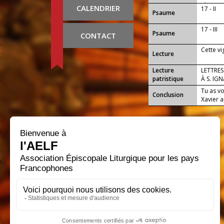
gloire e
CALENDRIER
17 - II
Psaume
17 - III
Psaume
CONTACT
Cette vi
Lecture
Lecture
LETTRES
patristique
À S. IG
Tu as vo
Conclusion
Xavier a