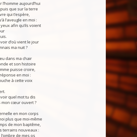
r l’homme aujourd’hui
puis que sur la terre
vre qui t’espère,
’à l’aveugle en moi :
eux afin qu’ils voient
our
uis.
ir d’où vient le jour
onnais ma nuit ?
ieu dans ma chair
onde et son histoire
omme puisse croire,
réponse en moi :
uche à cette voix
rt.
oir quel mot tu dis
ns mon cœur ouvert ?
rnelle en mon corps
moi plus que moi-même
emps de mon baptême,
 terrains nouveaux :
l’ombre de mes os