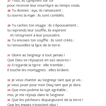
Tous, ils c
o
mptent sur toi
27
pour recevoir leur nourrit
u
re au temps voulu.
Tu donnes : e
u
x, ils ramassent ;
28
tu ouvres la m
a
in : ils sont comblés.
Tu caches ton vis
a
ge : ils s'épouvantent ;
29
tu reprends leur souffle, ils expirent
et reto
u
rnent à leur poussière.
Tu envoies ton so
u
ffle : ils sont créés ;
30
tu renouvelles la f
a
ce de la terre.
Gloire au Seigne
u
r à tout jamais !
31
Que Dieu se réjou
i
sse en ses œuvres !
Il regarde la t
e
rre : elle tremble ;
32
il touche les mont
a
gnes : elles brûlent.
Je veux chanter au Seigne
u
r tant que je vis ;
33
je veux jouer pour mon Die
u
tant que je dure.
Que mon poème lui s
o
it agréable ;
34
moi, je me réjou
i
s dans le Seigneur.
Que les pécheurs dispar
a
issent de la terre !
35
Que les imp
i
es n'existent plus !