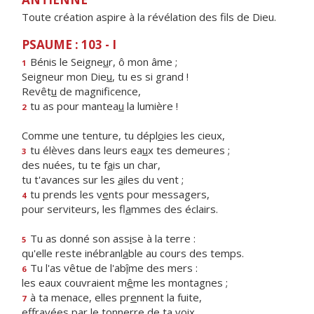
Toute création aspire à la révélation des fils de Dieu.
PSAUME : 103 - I
Bénis le Seigne
u
r, ô mon âme ;
1
Seigneur mon Die
u
, tu es si grand !
Revêt
u
de magnificence,
tu as pour mantea
u
la lumière !
2
Comme une tenture, tu dépl
o
ies les cieux,
tu élèves dans leurs ea
u
x tes demeures ;
3
des nuées, tu te f
a
is un char,
tu t'avances sur les
a
iles du vent ;
tu prends les v
e
nts pour messagers,
4
pour serviteurs, les fl
a
mmes des éclairs.
Tu as donné son ass
i
se à la terre :
5
qu'elle reste inébranl
a
ble au cours des temps.
Tu l'as vêtue de l'ab
î
me des mers :
6
les eaux couvraient m
ê
me les montagnes ;
à ta menace, elles pr
e
nnent la fuite,
7
effrayées par le tonn
e
rre de ta voix.