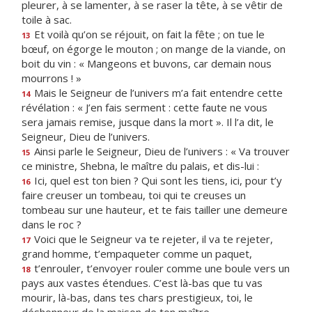
pleurer, à se lamenter, à se raser la tête, à se vêtir de
toile à sac.
Et voilà qu’on se réjouit, on fait la fête ; on tue le
13
bœuf, on égorge le mouton ; on mange de la viande, on
boit du vin : « Mangeons et buvons, car demain nous
mourrons ! »
Mais le Seigneur de l’univers m’a fait entendre cette
14
révélation : « J’en fais serment : cette faute ne vous
sera jamais remise, jusque dans la mort ». Il l’a dit, le
Seigneur, Dieu de l’univers.
Ainsi parle le Seigneur, Dieu de l’univers : « Va trouver
15
ce ministre, Shebna, le maître du palais, et dis-lui :
Ici, quel est ton bien ? Qui sont les tiens, ici, pour t’y
16
faire creuser un tombeau, toi qui te creuses un
tombeau sur une hauteur, et te fais tailler une demeure
dans le roc ?
Voici que le Seigneur va te rejeter, il va te rejeter,
17
grand homme, t’empaqueter comme un paquet,
t’enrouler, t’envoyer rouler comme une boule vers un
18
pays aux vastes étendues. C’est là-bas que tu vas
mourir, là-bas, dans tes chars prestigieux, toi, le