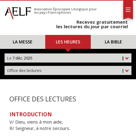
L'AELF
S'abonner
Association Épiscopale Liturgique
pour
les pays Francophones
Calendrier
Recevez gratuitement
Contact
les lectures du jour par courriel
LA MESSE
LES HEURES
LA BIBLE
Le
7 déc. 2025
|
Office des lectures
|
OFFICE DES LECTURES
INTRODUCTION
V/ Dieu, viens à mon aide,
R/ Seigneur, à notre secours.