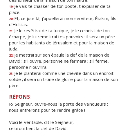
déshonneur de la maison de ton maître.
Je vais te chasser de ton poste, t’expulser de ta
19
place.
Et, ce jour-là, j’appellerai mon serviteur, Éliakim, fils
20
d’Helcias.
Je le revêtirai de ta tunique, je le ceindrai de ton
21
écharpe, je lui remettrai tes pouvoirs : il sera un père
pour les habitants de Jérusalem et pour la maison de
Juda.
Je mettrai sur son épaule la clef de la maison de
22
David : s’il ouvre, personne ne fermera ; s’il ferme,
personne n’ouvrira.
Je le planterai comme une cheville dans un endroit
23
solide ; il sera un trône de gloire pour la maison de son
père.
RÉPONS
R/ Seigneur, ouvre-nous la porte des vainqueurs :
nous entrerons pour te rendre grâce !
Voici le Véritable, dit le Seigneur,
celui qui tient la clef de David :