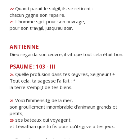
Quand paraît le sol
e
il, ils se retirent :
22
chacun g
a
gne son repaire.
L'homme s
o
rt pour son ouvrage,
23
pour son trav
a
il, jusqu'au soir.
ANTIENNE
Dieu regarda son œuvre, il vit que tout cela était bon.
PSAUME : 103 - III
Quelle profusion dans tes œ
u
vres, Seigneur ! +
24
Tout cela, ta sag
e
sse l'a fait ; *
la terre s'empl
i
t de tes biens.
Voici l'immensit
é
de la mer,
25
son grouillement innombrable d'animaux gr
a
nds et
petits,
ses batea
u
x qui voyagent,
26
et Léviathan que tu fis pour qu'il s
e
rve à tes jeux.