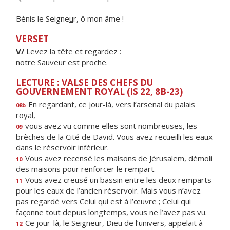
Bénis le Seigne
u
r, ô mon âme !
VERSET
V/
Levez la tête et regardez :
notre Sauveur est proche.
LECTURE : VALSE DES CHEFS DU
GOUVERNEMENT ROYAL (IS 22, 8B-23)
En regardant, ce jour-là, vers l’arsenal du palais
08b
royal,
vous avez vu comme elles sont nombreuses, les
09
brèches de la Cité de David. Vous avez recueilli les eaux
dans le réservoir inférieur.
Vous avez recensé les maisons de Jérusalem, démoli
10
des maisons pour renforcer le rempart.
Vous avez creusé un bassin entre les deux remparts
11
pour les eaux de l’ancien réservoir. Mais vous n’avez
pas regardé vers Celui qui est à l’œuvre ; Celui qui
façonne tout depuis longtemps, vous ne l’avez pas vu.
Ce jour-là, le Seigneur, Dieu de l’univers, appelait à
12