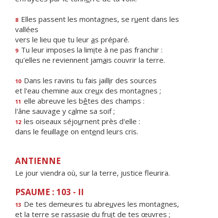
Elles passent les montagnes, se r
u
ent dans les
8
vallées
vers le lieu que tu leur
a
s préparé.
Tu leur imposes la lim
i
te à ne pas franchir :
9
qu'elles ne reviennent jam
a
is couvrir la terre.
Dans les ravins tu fais jaill
i
r des sources
10
et l'eau chemine aux cre
u
x des montagnes ;
elle abreuve les b
ê
tes des champs :
11
l'âne sauvage y c
a
lme sa soif ;
les oiseaux séjo
u
rnent près d'elle :
12
dans le feuillage on ent
e
nd leurs cris.
ANTIENNE
Le jour viendra où, sur la terre, justice fleurira.
PSAUME : 103 - II
De tes demeures tu abre
u
ves les montagnes,
13
et la terre se rassasie du fru
i
t de tes œuvres ;