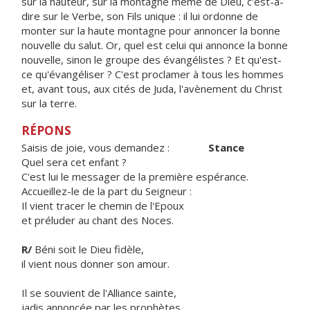
sur la hauteur, sur la montagne même de Dieu, c'est-à-
dire sur le Verbe, son Fils unique : il lui ordonne de
monter sur la haute montagne pour annoncer la bonne
nouvelle du salut. Or, quel est celui qui annonce la bonne
nouvelle, sinon le groupe des évangélistes ? Et qu'est-
ce qu'évangéliser ? C'est proclamer à tous les hommes
et, avant tous, aux cités de Juda, l'avènement du Christ
sur la terre.
RÉPONS
Saisis de joie, vous demandez :
Stance
Quel sera cet enfant ?
C'est lui le messager de la première espérance.
Accueillez-le de la part du Seigneur :
Il vient tracer le chemin de l'Epoux
et préluder au chant des Noces.
R/
Béni soit le Dieu fidèle,
il vient nous donner son amour.
Il se souvient de l'Alliance sainte,
jadis annoncée par les prophètes.