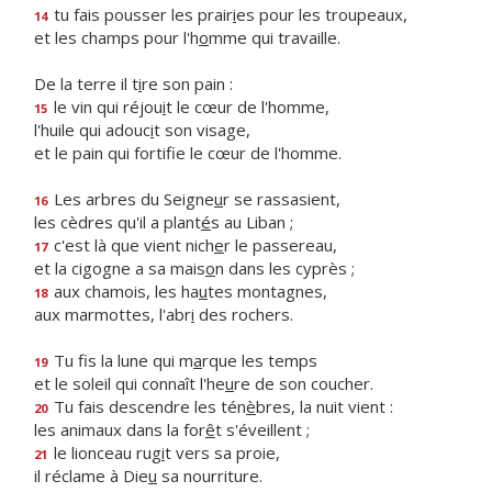
tu fais pousser les prair
i
es pour les troupeaux,
14
et les champs pour l'h
o
mme qui travaille.
De la terre il t
i
re son pain :
le vin qui réjou
i
t le cœur de l'homme,
15
l'huile qui adouc
i
t son visage,
et le pain qui fortif
e le cœur de l'homme.
Les arbres du Seigne
u
r se rassasient,
16
les cèdres qu'il a plant
é
s au Liban ;
c'est là que vient nich
e
r le passereau,
17
et la cigogne a sa mais
o
n dans les cyprès ;
aux chamois, les ha
u
tes montagnes,
18
aux marmottes, l'abr
i
des rochers.
Tu fis la lune qui m
a
rque les temps
19
et le soleil qui connaît l'he
u
re de son coucher.
Tu fais descendre les tén
è
bres, la nuit vient :
20
les animaux dans la for
ê
t s'éveillent ;
le lionceau rug
i
t vers sa proie,
21
il réclame à Die
u
sa nourriture.