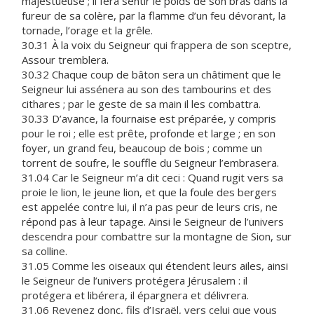
majestueuse ; il fera sentir le poids de son bras dans la
fureur de sa colère, par la flamme d’un feu dévorant, la
tornade, l’orage et la grêle.
30.31 À la voix du Seigneur qui frappera de son sceptre,
Assour tremblera.
30.32 Chaque coup de bâton sera un châtiment que le
Seigneur lui assénera au son des tambourins et des
cithares ; par le geste de sa main il les combattra.
30.33 D’avance, la fournaise est préparée, y compris
pour le roi ; elle est prête, profonde et large ; en son
foyer, un grand feu, beaucoup de bois ; comme un
torrent de soufre, le souffle du Seigneur l’embrasera.
31.04 Car le Seigneur m’a dit ceci : Quand rugit vers sa
proie le lion, le jeune lion, et que la foule des bergers
est appelée contre lui, il n’a pas peur de leurs cris, ne
répond pas à leur tapage. Ainsi le Seigneur de l’univers
descendra pour combattre sur la montagne de Sion, sur
sa colline.
31.05 Comme les oiseaux qui étendent leurs ailes, ainsi
le Seigneur de l’univers protégera Jérusalem : il
protégera et libérera, il épargnera et délivrera.
31.06 Revenez donc, fils d’Israël, vers celui que vous