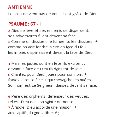
ANTIENNE
Le salut ne vient pas de vous, il est grâce de Dieu.
PSAUME : 67 - I
Dieu se lève et ses ennem
i
s se dispersent,
2
ses adversaires fu
i
ent devant sa face.
Comme on dissipe une fum
é
e, tu les dissipes ; +
3
comme on voit fondre la cire en f
a
ce du feu,
les impies disparaissent devant la f
a
ce de Dieu.
Mais les justes sont en f
ê
te, ils exultent ;
4
devant la face de Dieu ils d
a
nsent de joie.
Chantez pour Dieu, jou
e
z pour son nom, +
5
frayez la route à celui qui cheva
u
che les nuées.
Son nom est Le Seigneur ; dans
e
z devant sa face.
Père des orphelins, défense
u
r des veuves,
6
tel est Dieu dans sa s
a
inte demeure.
À l’isolé, Dieu acc
o
rde une maison ; +
7
aux captifs, il r
e
nd la liberté ;