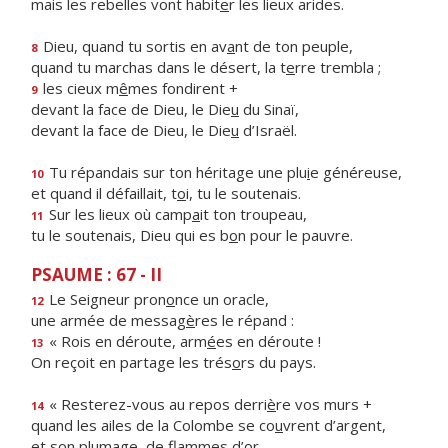
mais les rebelles vont habit
e
r les lieux arides.
Dieu, quand tu sortis en av
a
nt de ton peuple,
8
quand tu marchas dans le désert, la t
e
rre trembla ;
les cieux m
ê
mes fondirent +
9
devant la face de Dieu, le Die
u
du Sinaï,
devant la face de Dieu, le Die
u
d’Israël.
Tu répandais sur ton héritage une plu
i
e généreuse,
10
et quand il défaillait, t
o
i, tu le soutenais.
Sur les lieux où camp
a
it ton troupeau,
11
tu le soutenais, Dieu qui es b
o
n pour le pauvre.
PSAUME : 67 - II
Le Seigneur pron
o
nce un oracle,
12
une armée de messag
è
res le répand :
« Rois en déroute, arm
é
es en déroute !
13
On reçoit en partage les trés
o
rs du pays.
« Resterez-vous au repos derri
è
re vos murs +
14
quand les ailes de la Colombe se co
u
vrent d’argent,
et son plumage, de fl
a
mmes d’or,