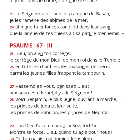
à qui vit dans le crime, il déf
o
nce le crâne.
Le Seigneur a dit : « Je les ram
è
ne de Basan,
23
je les ramène des ab
î
mes de la mer,
afin que tu enfonces ton pi
e
d dans leur sang,
24
que la langue de tes chiens ait sa pât
u
re d’ennemis. »
PSAUME : 67 - III
Dieu, on a v
u
ton cortège,
25
le cortège de mon Dieu, de mon r
o
i dans le Temple :
en tête les chantres, les musici
e
ns derrière,
26
parmi les jeunes filles frapp
a
nt le tambourin.
Rassemblez-vous, b
é
nissez Dieu ;
27
aux sources d’Israël, il y
a
le Seigneur !
Voici Benjamin, le plus je
u
ne, ouvrant la marche, +
28
les princes de Jud
a
et leur suite,
les princes de Zabulon, les pr
i
nces de Nephtali.
Ton Dieu l’a command
é
: « Sois fort ! »
29
Montre ta force, Dieu, quand tu ag
i
s pour nous !
De ton palais, qui dom
i
ne Jérusalem,
30