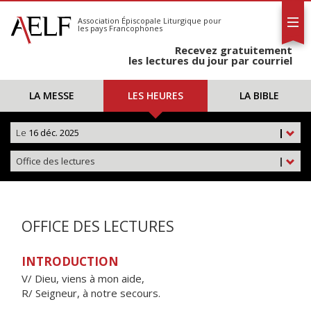
L'AELF
S'abonner
Association Épiscopale Liturgique
pour
les pays Francophones
Calendrier
Recevez gratuitement
Contact
les lectures du jour par courriel
LA MESSE
LES HEURES
LA BIBLE
Le
16 déc. 2025
|
Office des lectures
|
OFFICE DES LECTURES
INTRODUCTION
V/ Dieu, viens à mon aide,
R/ Seigneur, à notre secours.