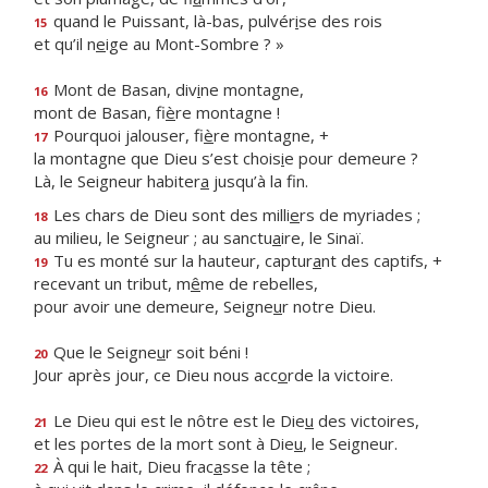
quand le Puissant, là-bas, pulvér
i
se des rois
15
et qu’il n
e
ige au Mont-Sombre ? »
Mont de Basan, div
i
ne montagne,
16
mont de Basan, fi
è
re montagne !
Pourquoi jalouser, fi
è
re montagne, +
17
la montagne que Dieu s’est chois
i
e pour demeure ?
Là, le Seigneur habiter
a
jusqu’à la fin.
Les chars de Dieu sont des milli
e
rs de myriades ;
18
au milieu, le Seigneur ; au sanctu
a
ire, le Sinaï.
Tu es monté sur la hauteur, captur
a
nt des captifs, +
19
recevant un tribut, m
ê
me de rebelles,
pour avoir une demeure, Seigne
u
r notre Dieu.
Que le Seigne
u
r soit béni !
20
Jour après jour, ce Dieu nous acc
o
rde la victoire.
Le Dieu qui est le nôtre est le Die
u
des victoires,
21
et les portes de la mort sont à Die
u
, le Seigneur.
À qui le hait, Dieu frac
a
sse la tête ;
22