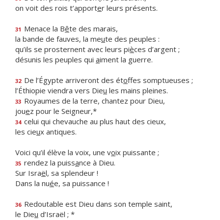
on voit des rois t’apport
e
r leurs présents.
Menace la B
ê
te des marais,
31
la bande de fauves, la me
u
te des peuples :
qu’ils se prosternent avec leurs pi
è
ces d’argent ;
désunis les peuples qui
a
iment la guerre.
De l’Égypte arriveront des ét
o
ffes somptueuses ;
32
l’Éthiopie viendra vers Die
u
les mains pleines.
Royaumes de la terre, chantez pour Dieu,
33
jou
e
z pour le Seigneur,*
celui qui chevauche au plus haut des cieux,
34
les cie
u
x antiques.
Voici qu’il élève la voix, une v
o
ix puissante ;
rendez la puiss
a
nce à Dieu.
35
Sur Isra
ë
l, sa splendeur !
Dans la nu
é
e, sa puissance !
Redoutable est Dieu dans son temple saint,
36
le Die
u
d’Israël ; *