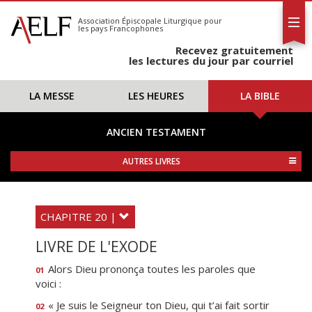
L'AELF
S'abonner
Association Épiscopale Liturgique
pour
les pays Francophones
Calendrier
Recevez gratuitement
Contact
les lectures du jour par courriel
LA MESSE
LES HEURES
LA BIBLE
ANCIEN TESTAMENT
AUTRES LIVRES
CHAPITRE 20 |
LIVRE DE L'EXODE
Alors Dieu prononça toutes les paroles que
01
voici :
« Je suis le Seigneur ton Dieu, qui t’ai fait sortir
02