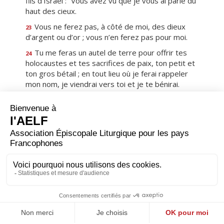
fils d’Israël : “Vous avez vu que je vous ai parlé du
haut des cieux.
Vous ne ferez pas, à côté de moi, des dieux
23
d’argent ou d’or ; vous n’en ferez pas pour moi.
Tu me feras un autel de terre pour offrir tes
24
holocaustes et tes sacrifices de paix, ton petit et
ton gros bétail ; en tout lieu où je ferai rappeler
mon nom, je viendrai vers toi et je te bénirai.
Mais si tu me fais un autel de pierres, tu ne le
25
bâtiras pas en pierres de taille car, en y passant
ton ciseau, tu les profanerais.
Et tu ne monteras pas à mon autel par des
26
marches, afin que ta nudité n’y soit pas
découverte.” »
Premier
Précédent
20
Suivant
Dernier