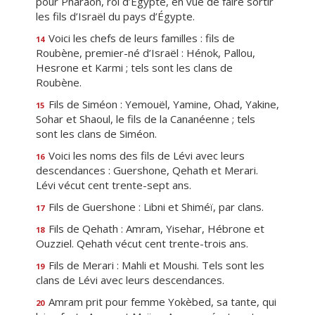
pour Pharaon, roi d’Égypte, en vue de faire sortir
les fils d’Israël du pays d’Égypte.
Voici les chefs de leurs familles : fils de
14
Roubène, premier-né d’Israël : Hénok, Pallou,
Hesrone et Karmi ; tels sont les clans de
Roubène.
Fils de Siméon : Yemouël, Yamine, Ohad, Yakine,
15
Sohar et Shaoul, le fils de la Cananéenne ; tels
sont les clans de Siméon.
Voici les noms des fils de Lévi avec leurs
16
descendances : Guershone, Qehath et Merari.
Lévi vécut cent trente-sept ans.
Fils de Guershone : Libni et Shiméï, par clans.
17
Fils de Qehath : Amram, Yisehar, Hébrone et
18
Ouzziel. Qehath vécut cent trente-trois ans.
Fils de Merari : Mahli et Moushi. Tels sont les
19
clans de Lévi avec leurs descendances.
Amram prit pour femme Yokèbed, sa tante, qui
20