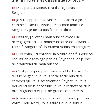
une main forte, il les chassera de son pays. »
Dieu parla à Moïse. Il lui dit : « Je suis le
02
Seigneur.
Je suis apparu à Abraham, à Isaac et à Jacob
03
comme le Dieu-Puissant ; mais mon nom “Le
Seigneur”, je ne l’ai pas fait connaître.
Ensuite, j’ai établi mon alliance avec eux,
04
m’engageant à leur donner la terre de Canaan, la
terre étrangère où ils étaient venus en immigrés.
Puis enfin, j’ai entendu la plainte des fils d’Israël
05
réduits en esclavage par les Égyptiens, et je me
suis souvenu de mon alliance.
C’est pourquoi, parle ainsi aux fils d’Israël : “Je
06
suis le Seigneur. Je vous ferai sortir loin des
corvées qui vous accablent en Égypte. Je vous
délivrerai de la servitude. Je vous rachèterai d’un
bras vigoureux et par de grands châtiments.
Je vous prendrai pour peuple, et moi, je serai
07
votre Dieu. Alors, vous saurez que je suis le