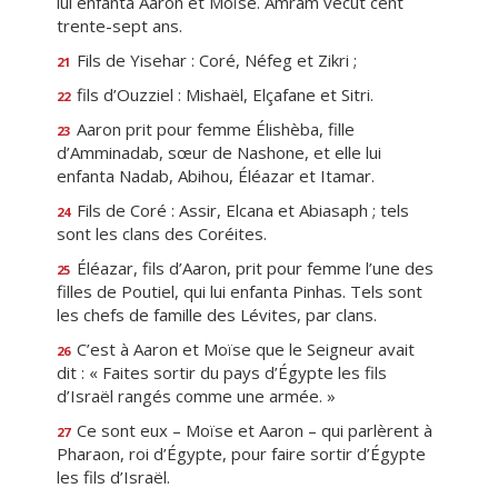
lui enfanta Aaron et Moïse. Amram vécut cent
trente-sept ans.
Fils de Yisehar : Coré, Néfeg et Zikri ;
21
fils d’Ouzziel : Mishaël, Elçafane et Sitri.
22
Aaron prit pour femme Élishèba, fille
23
d’Amminadab, sœur de Nashone, et elle lui
enfanta Nadab, Abihou, Éléazar et Itamar.
Fils de Coré : Assir, Elcana et Abiasaph ; tels
24
sont les clans des Coréites.
Éléazar, fils d’Aaron, prit pour femme l’une des
25
filles de Poutiel, qui lui enfanta Pinhas. Tels sont
les chefs de famille des Lévites, par clans.
C’est à Aaron et Moïse que le Seigneur avait
26
dit : « Faites sortir du pays d’Égypte les fils
d’Israël rangés comme une armée. »
Ce sont eux – Moïse et Aaron – qui parlèrent à
27
Pharaon, roi d’Égypte, pour faire sortir d’Égypte
les fils d’Israël.