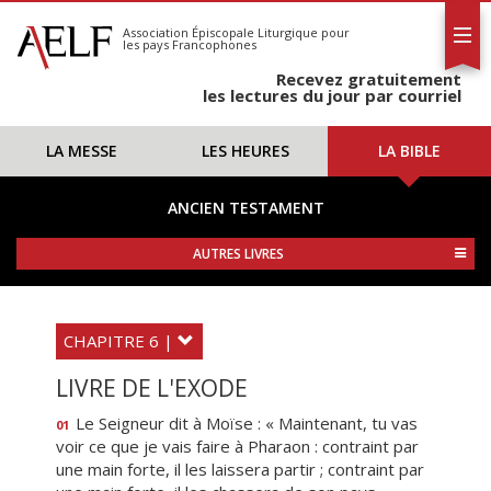
L'AELF
S'abonner
Association Épiscopale Liturgique
pour
les pays Francophones
Calendrier
Recevez gratuitement
Contact
les lectures du jour par courriel
LA MESSE
LES HEURES
LA BIBLE
ANCIEN TESTAMENT
AUTRES LIVRES
CHAPITRE 6 |
LIVRE DE L'EXODE
Le Seigneur dit à Moïse : « Maintenant, tu vas
01
voir ce que je vais faire à Pharaon : contraint par
une main forte, il les laissera partir ; contraint par