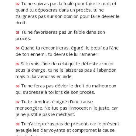
Tu ne suivras pas la foule pour faire le mal ; et
02
quand tu déposeras dans un procès, tu ne
t’aligneras pas sur son opinion pour faire dévier le
droit.
Tu ne favoriseras pas un faible dans son
03
procès.
Quand tu rencontreras, égaré, le bœuf ou l’âne
04
de ton ennemi, tu devras le lui ramener.
Si tu vois l’âne de celui qui te déteste crouler
05
sous la charge, tu ne le laisseras pas à l’abandon
mais tu lui viendras en aide.
Tu ne feras pas dévier le droit du malheureux
06
qui s’adresse à toi lors de son procès.
Tu te tiendras éloigné d’une cause
07
mensongère. Ne tue pas l’innocent ni le juste, car
je ne justifie pas le méchant.
Tu n’accepteras pas de présent, car le présent
08
aveugle les clairvoyants et compromet la cause