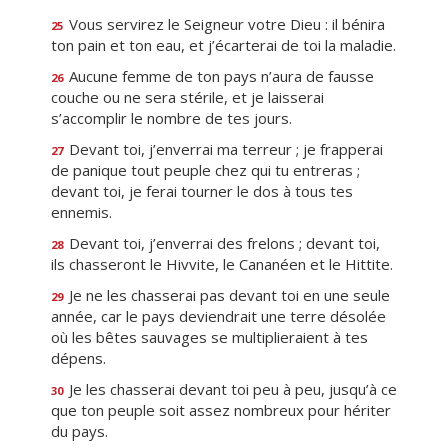
Vous servirez le Seigneur votre Dieu : il bénira
25
ton pain et ton eau, et j’écarterai de toi la maladie.
Aucune femme de ton pays n’aura de fausse
26
couche ou ne sera stérile, et je laisserai
s’accomplir le nombre de tes jours.
Devant toi, j’enverrai ma terreur ; je frapperai
27
de panique tout peuple chez qui tu entreras ;
devant toi, je ferai tourner le dos à tous tes
ennemis.
Devant toi, j’enverrai des frelons ; devant toi,
28
ils chasseront le Hivvite, le Cananéen et le Hittite.
Je ne les chasserai pas devant toi en une seule
29
année, car le pays deviendrait une terre désolée
où les bêtes sauvages se multiplieraient à tes
dépens.
Je les chasserai devant toi peu à peu, jusqu’à ce
30
que ton peuple soit assez nombreux pour hériter
du pays.