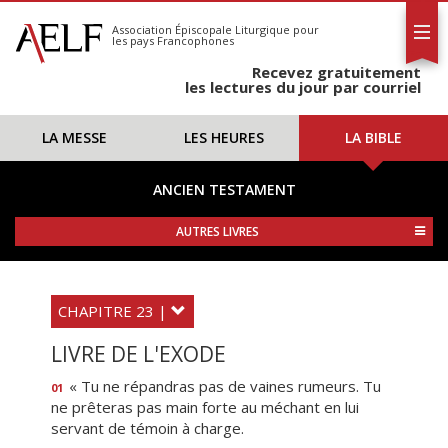
L'AELF
S'abonner
Association Épiscopale Liturgique
pour
les pays Francophones
Calendrier
Recevez gratuitement
Contact
les lectures du jour par courriel
LA MESSE
LES HEURES
LA BIBLE
ANCIEN TESTAMENT
AUTRES LIVRES
CHAPITRE 23 |
LIVRE DE L'EXODE
« Tu ne répandras pas de vaines rumeurs. Tu
01
ne prêteras pas main forte au méchant en lui
servant de témoin à charge.