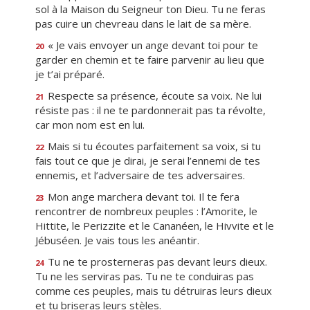
sol à la Maison du Seigneur ton Dieu. Tu ne feras
pas cuire un chevreau dans le lait de sa mère.
« Je vais envoyer un ange devant toi pour te
20
garder en chemin et te faire parvenir au lieu que
je t’ai préparé.
Respecte sa présence, écoute sa voix. Ne lui
21
résiste pas : il ne te pardonnerait pas ta révolte,
car mon nom est en lui.
Mais si tu écoutes parfaitement sa voix, si tu
22
fais tout ce que je dirai, je serai l’ennemi de tes
ennemis, et l’adversaire de tes adversaires.
Mon ange marchera devant toi. Il te fera
23
rencontrer de nombreux peuples : l’Amorite, le
Hittite, le Perizzite et le Cananéen, le Hivvite et le
Jébuséen. Je vais tous les anéantir.
Tu ne te prosterneras pas devant leurs dieux.
24
Tu ne les serviras pas. Tu ne te conduiras pas
comme ces peuples, mais tu détruiras leurs dieux
et tu briseras leurs stèles.