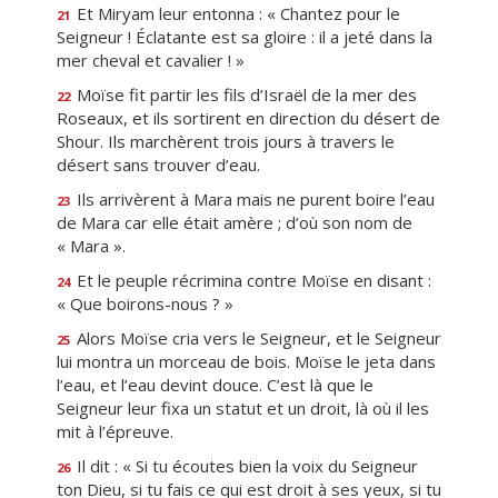
Et Miryam leur entonna : « Chantez pour le
21
Seigneur ! Éclatante est sa gloire : il a jeté dans la
mer cheval et cavalier ! »
Moïse fit partir les fils d’Israël de la mer des
22
Roseaux, et ils sortirent en direction du désert de
Shour. Ils marchèrent trois jours à travers le
désert sans trouver d’eau.
Ils arrivèrent à Mara mais ne purent boire l’eau
23
de Mara car elle était amère ; d’où son nom de
« Mara ».
Et le peuple récrimina contre Moïse en disant :
24
« Que boirons-nous ? »
Alors Moïse cria vers le Seigneur, et le Seigneur
25
lui montra un morceau de bois. Moïse le jeta dans
l’eau, et l’eau devint douce. C’est là que le
Seigneur leur fixa un statut et un droit, là où il les
mit à l’épreuve.
Il dit : « Si tu écoutes bien la voix du Seigneur
26
ton Dieu, si tu fais ce qui est droit à ses yeux, si tu