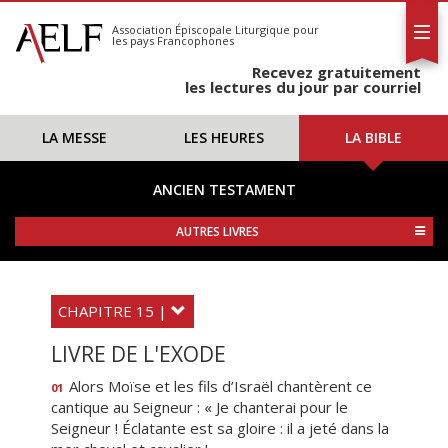
L'AELF
S'abonner
Association Épiscopale Liturgique
pour
les pays Francophones
Calendrier
Recevez gratuitement
Contact
les lectures du jour par courriel
LA MESSE
LES HEURES
LA BIBLE
ANCIEN TESTAMENT
AUTRES LIVRES
CHAPITRE 15 |
LIVRE DE L'EXODE
Alors Moïse et les fils d’Israël chantèrent ce
01
cantique au Seigneur : « Je chanterai pour le
Seigneur ! Éclatante est sa gloire : il a jeté dans la