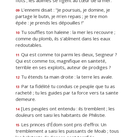
flots ; les abîmes se figent au cœur de la mer.
L’ennemi disait : “Je poursuis, je domine, je
09
partage le butin, je m’en repais ; je tire mon
épée : je prends les dépouilles !”
Tu souffles ton haleine : la mer les recouvre ;
10
comme du plomb, ils s’abîment dans les eaux
redoutables.
Qui est comme toi parmi les dieux, Seigneur ?
11
Qui est comme toi, magnifique en sainteté,
terrible en ses exploits, auteur de prodiges ?
Tu étends ta main droite : la terre les avale.
12
Par ta fidélité tu conduis ce peuple que tu as
13
racheté ; tu les guides par ta force vers ta sainte
demeure.
[Les peuples ont entendu : ils tremblent ; les
14
douleurs ont saisi les habitants de Philistie.
Les princes d’Édom sont pris d’effroi. Un
15
tremblement a saisi les puissants de Moab ; tous