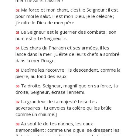
mer cheval et cavalier !
Ma force et mon chant, c’est le Seigneur : il est
02
pour moi le salut. Il est mon Dieu, je le célèbre ;
j’exalte le Dieu de mon père.
Le Seigneur est le guerrier des combats ; son
03
nom est « Le Seigneur ».
Les chars du Pharaon et ses armées, il les
04
lance dans la mer. [L’élite de leurs chefs a sombré
dans la mer Rouge.
L’abîme les recouvre : ils descendent, comme la
05
pierre, au fond des eaux.
Ta droite, Seigneur, magnifique en sa force, ta
06
droite, Seigneur, écrase l’ennemi.
La grandeur de ta majesté brise tes
07
adversaires : tu envoies ta colère qui les brûle
comme un chaume.]
Au souffle de tes narines, les eaux
08
s’amoncellent : comme une digue, se dressent les