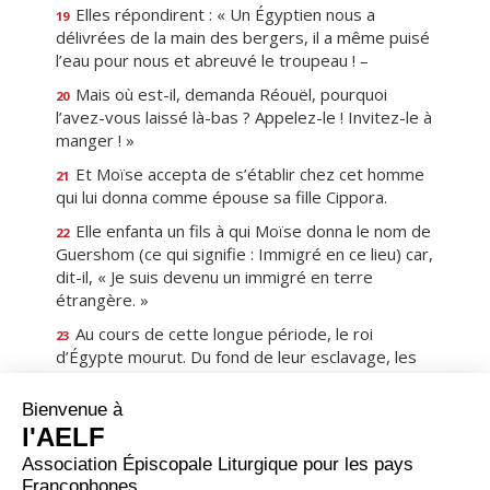
Elles répondirent : « Un Égyptien nous a
19
délivrées de la main des bergers, il a même puisé
l’eau pour nous et abreuvé le troupeau ! –
Mais où est-il, demanda Réouël, pourquoi
20
l’avez-vous laissé là-bas ? Appelez-le ! Invitez-le à
manger ! »
Et Moïse accepta de s’établir chez cet homme
21
qui lui donna comme épouse sa fille Cippora.
Elle enfanta un fils à qui Moïse donna le nom de
22
Guershom (ce qui signifie : Immigré en ce lieu) car,
dit-il, « Je suis devenu un immigré en terre
étrangère. »
Au cours de cette longue période, le roi
23
d’Égypte mourut. Du fond de leur esclavage, les
fils d’Israël gémirent et crièrent. Du fond de leur
esclavage, leur appel monta vers Dieu.
Dieu entendit leur plainte ; Dieu se souvint de
24
son alliance avec Abraham, Isaac et Jacob.