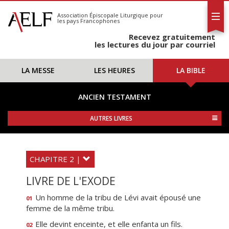
L'AELF
S'abonner
Association Épiscopale Liturgique
pour
les pays Francophones
Calendrier
Recevez gratuitement
Contact
les lectures du jour par courriel
LA MESSE
LES HEURES
LA BIBLE
ANCIEN TESTAMENT
AUTRES LIVRES
CHAPITRE 2 |
LIVRE DE L'EXODE
Un homme de la tribu de Lévi avait épousé une
01
femme de la même tribu.
Elle devint enceinte, et elle enfanta un fils.
02