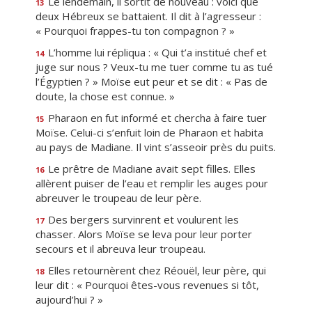
Le lendemain, il sortit de nouveau : voici que
13
deux Hébreux se battaient. Il dit à l’agresseur :
« Pourquoi frappes-tu ton compagnon ? »
L’homme lui répliqua : « Qui t’a institué chef et
14
juge sur nous ? Veux-tu me tuer comme tu as tué
l’Égyptien ? » Moïse eut peur et se dit : « Pas de
doute, la chose est connue. »
Pharaon en fut informé et chercha à faire tuer
15
Moïse. Celui-ci s’enfuit loin de Pharaon et habita
au pays de Madiane. Il vint s’asseoir près du puits.
Le prêtre de Madiane avait sept filles. Elles
16
allèrent puiser de l’eau et remplir les auges pour
abreuver le troupeau de leur père.
Des bergers survinrent et voulurent les
17
chasser. Alors Moïse se leva pour leur porter
secours et il abreuva leur troupeau.
Elles retournèrent chez Réouël, leur père, qui
18
leur dit : « Pourquoi êtes-vous revenues si tôt,
aujourd’hui ? »