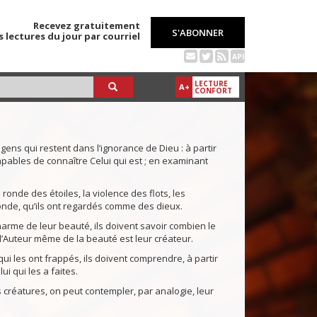
Recevez gratuitement
S'ABONNER
s lectures du jour par courriel
API
LECTURE
A+
CONFORT
 gens qui restent dans l’ignorance de Dieu : à partir
capables de connaître Celui qui est ; en examinant
a ronde des étoiles, la violence des flots, les
onde, qu’ils ont regardés comme des dieux.
charme de leur beauté, ils doivent savoir combien le
 l’Auteur même de la beauté est leur créateur.
 qui les ont frappés, ils doivent comprendre, à partir
i qui les a faites.
 créatures, on peut contempler, par analogie, leur