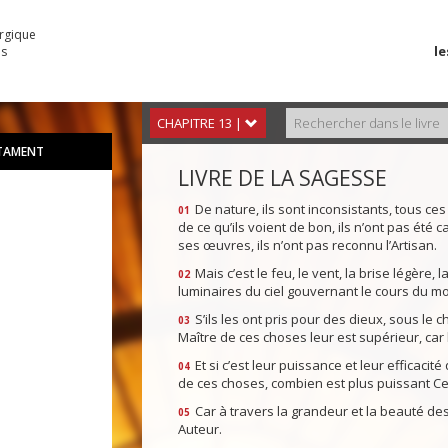
urgique
le
es
CHAPITRE 13 |
STAMENT
LIVRE DE LA SAGESSE
De nature, ils sont inconsistants, tous ces
01
de ce qu’ils voient de bon, ils n’ont pas été 
ses œuvres, ils n’ont pas reconnu l’Artisan.
Mais c’est le feu, le vent, la brise légère, l
02
luminaires du ciel gouvernant le cours du m
S’ils les ont pris pour des dieux, sous le 
03
Maître de ces choses leur est supérieur, car
Et si c’est leur puissance et leur efficacité
04
de ces choses, combien est plus puissant Celu
Car à travers la grandeur et la beauté des
05
Auteur.