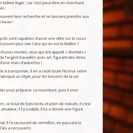
 blâme léger ; car c’est peut-être en cherchant
és :
suivent leur recherche et se laissent prendre aux
i beau !
qu’ils sont capables d’avoir une idée sur le cours
ouvert plus vite Celui qui en est le Maître ?
choses mortes, ceux qui ont appelé « divinités »
 l’argent travaillés avec art, figurant des êtres
’une main d’autrefois !
e à transporter, il en a raclé toute l’écorce selon
 a fabriqué un objet, pour les besoins de la vie
ler pour préparer sa nourriture, puis il s’est
en, ce bout de bois tordu et plein de nœuds, il s’est
 amateur, il l’a sculpté, il lui a donné une figure
 Il l’a recouvert de vermillon, en passant la
l les a recouverts.