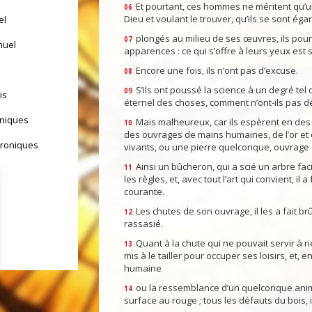
Et pourtant, ces hommes ne méritent qu’un
06
Dieu et voulant le trouver, qu’ils se sont égar
el
plongés au milieu de ses œuvres, ils pour
07
muel
apparences : ce qui s’offre à leurs yeux est s
Encore une fois, ils n’ont pas d’excuse.
08
S’ils ont poussé la science à un degré tel 
09
is
éternel des choses, comment n’ont-ils pas déc
oniques
Mais malheureux, car ils espèrent en des 
10
des ouvrages de mains humaines, de l’or et de
hroniques
vivants, ou une pierre quelconque, ouvrage d
Ainsi un bûcheron, qui a scié un arbre facil
11
les règles, et, avec tout l’art qui convient, il
courante.
Les chutes de son ouvrage, il les a fait brû
12
rassasié.
Quant à la chute qui ne pouvait servir à ri
13
mis à le tailler pour occuper ses loisirs, et, en
humaine
ou la ressemblance d’un quelconque animal.
14
yrs d'Israël
surface au rouge ; tous les défauts du bois, i