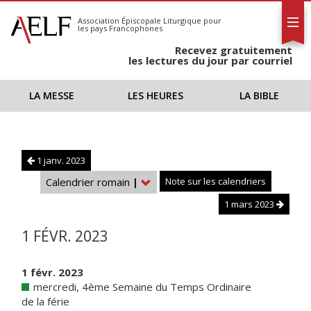
L'AELF
S'abonner
Association Épiscopale Liturgique
pour
les pays Francophones
Calendrier
Recevez gratuitement
Contact
les lectures du jour par courriel
LA MESSE
LES HEURES
LA BIBLE
1 janv. 2023
Calendrier romain
|
Note sur les calendriers
1 mars 2023
1 FÉVR. 2023
1 févr. 2023
mercredi, 4ème Semaine du Temps Ordinaire
de la férie