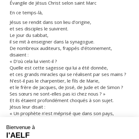
Évangile de Jésus Christ selon saint Marc
En ce temps-là,
Jésus se rendit dans son lieu d’origine,
et ses disciples le suivirent.
Le jour du sabbat,
il se mit à enseigner dans la synagogue.
De nombreux auditeurs, frappés d’étonnement,
disaient :
« D’où cela lui vient-il ?
Quelle est cette sagesse qui lui a été donnée,
et ces grands miracles qui se réalisent par ses mains ?
N’est-il pas le charpentier, le fils de Marie,
et le frère de Jacques, de José, de Jude et de Simon ?
Ses sœurs ne sont-elles pas ici chez nous ? »
Et ils étaient profondément choqués à son sujet.
Jésus leur disait :
« Un prophète n’est méprisé que dans son pays,
sa parenté et sa maison. »
Et là il ne pouvait accomplir aucun miracle ;
il guérit seulement quelques malades