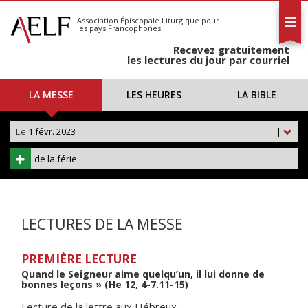
L'AELF
S'abonner
Association Épiscopale Liturgique
pour
les pays Francophones
Calendrier
Recevez gratuitement
Contact
les lectures du jour par courriel
LA MESSE
LES HEURES
LA BIBLE
Le
1 févr. 2023
|
de la férie
LECTURES DE LA MESSE
PREMIÈRE LECTURE
Quand le Seigneur aime quelqu’un, il lui donne de
bonnes leçons » (He 12, 4-7.11-15)
Lecture de la lettre aux Hébreux