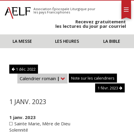
L'AELF
S'abonner
Association Épiscopale Liturgique
pour
les pays Francophones
Calendrier
Recevez gratuitement
Contact
les lectures du jour par courriel
LA MESSE
LES HEURES
LA BIBLE
1 déc. 2022
Calendrier romain
|
Note sur les calendriers
1 févr. 2023
1 JANV. 2023
1 janv. 2023
Sainte Marie, Mère de Dieu
Solennité