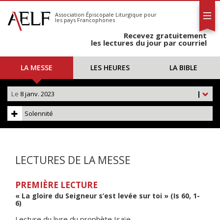
L'AELF
S'abonner
Association Épiscopale Liturgique
pour
les pays Francophones
Calendrier
Recevez gratuitement
Contact
les lectures du jour par courriel
LA MESSE
LES HEURES
LA BIBLE
Le
8 janv. 2023
|
Solennité
LECTURES DE LA MESSE
PREMIÈRE LECTURE
« La gloire du Seigneur s’est levée sur toi » (Is 60, 1-
6)
Lecture du livre du prophète Isaïe