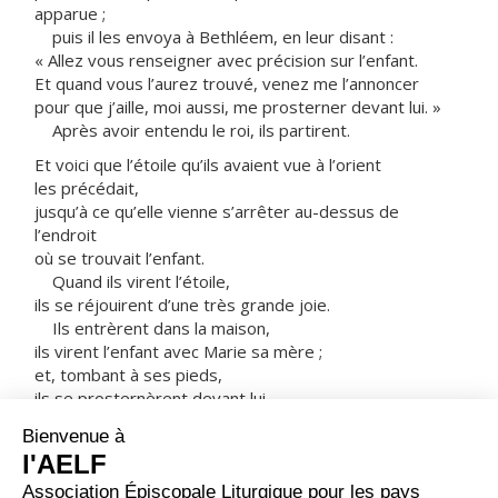
apparue ;
puis il les envoya à Bethléem, en leur disant :
« Allez vous renseigner avec précision sur l’enfant.
Et quand vous l’aurez trouvé, venez me l’annoncer
pour que j’aille, moi aussi, me prosterner devant lui. »
Après avoir entendu le roi, ils partirent.
Et voici que l’étoile qu’ils avaient vue à l’orient
les précédait,
jusqu’à ce qu’elle vienne s’arrêter au-dessus de
l’endroit
où se trouvait l’enfant.
Quand ils virent l’étoile,
ils se réjouirent d’une très grande joie.
Ils entrèrent dans la maison,
ils virent l’enfant avec Marie sa mère ;
et, tombant à ses pieds,
ils se prosternèrent devant lui.
Ils ouvrirent leurs coffrets,
et lui offrirent leurs présents :
de l’or, de l’encens et de la myrrhe.