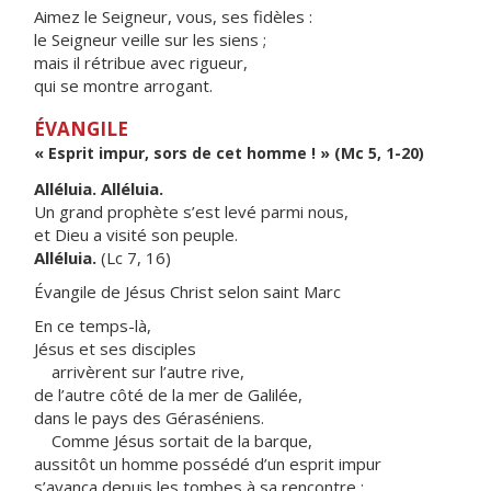
Aimez le Seigneur, vous, ses fidèles :
le Seigneur veille sur les siens ;
mais il rétribue avec rigueur,
qui se montre arrogant.
ÉVANGILE
« Esprit impur, sors de cet homme ! » (Mc 5, 1-20)
Alléluia. Alléluia.
Un grand prophète s’est levé parmi nous,
et Dieu a visité son peuple.
Alléluia.
(Lc 7, 16)
Évangile de Jésus Christ selon saint Marc
En ce temps-là,
Jésus et ses disciples
arrivèrent sur l’autre rive,
de l’autre côté de la mer de Galilée,
dans le pays des Géraséniens.
Comme Jésus sortait de la barque,
aussitôt un homme possédé d’un esprit impur
s’avança depuis les tombes à sa rencontre ;