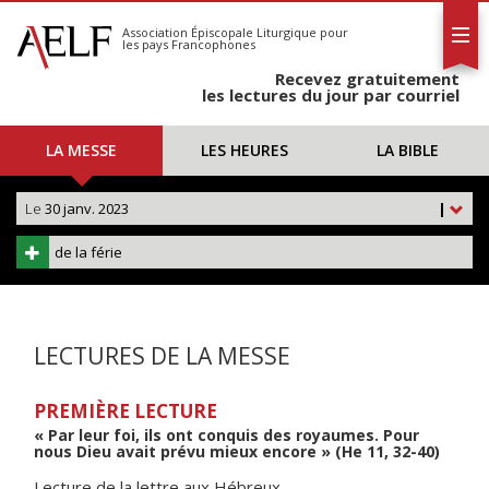
L'AELF
S'abonner
Association Épiscopale Liturgique
pour
les pays Francophones
Calendrier
Recevez gratuitement
Contact
les lectures du jour par courriel
LA MESSE
LES HEURES
LA BIBLE
Le
30 janv. 2023
|
de la férie
LECTURES DE LA MESSE
PREMIÈRE LECTURE
« Par leur foi, ils ont conquis des royaumes. Pour
nous Dieu avait prévu mieux encore » (He 11, 32-40)
Lecture de la lettre aux Hébreux