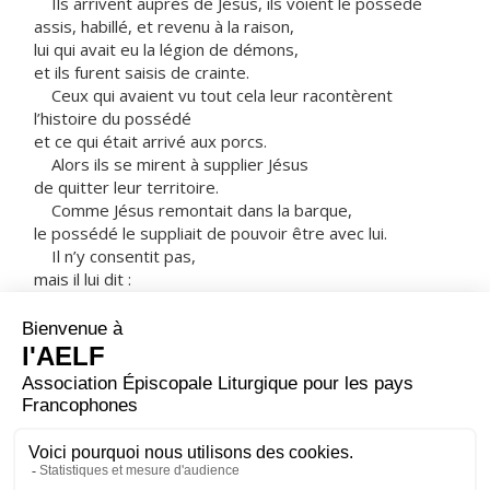
Ils arrivent auprès de Jésus, ils voient le possédé
assis, habillé, et revenu à la raison,
lui qui avait eu la légion de démons,
et ils furent saisis de crainte.
Ceux qui avaient vu tout cela leur racontèrent
l’histoire du possédé
et ce qui était arrivé aux porcs.
Alors ils se mirent à supplier Jésus
de quitter leur territoire.
Comme Jésus remontait dans la barque,
le possédé le suppliait de pouvoir être avec lui.
Il n’y consentit pas,
mais il lui dit :
« Rentre à la maison, auprès des tiens,
annonce-leur tout ce que le Seigneur
a fait pour toi dans sa miséricorde. »
Alors l’homme s’en alla,
il se mit à proclamer dans la région de la Décapole
ce que Jésus avait fait pour lui,
et tout le monde était dans l’admiration.
– Acclamons la Parole de Dieu.