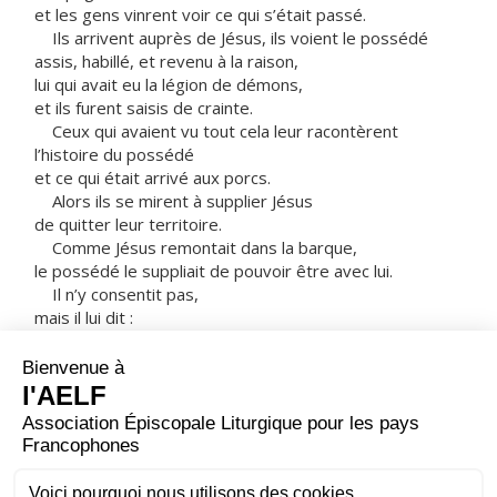
et les gens vinrent voir ce qui s’était passé.
Ils arrivent auprès de Jésus, ils voient le possédé
assis, habillé, et revenu à la raison,
lui qui avait eu la légion de démons,
et ils furent saisis de crainte.
Ceux qui avaient vu tout cela leur racontèrent
l’histoire du possédé
et ce qui était arrivé aux porcs.
Alors ils se mirent à supplier Jésus
de quitter leur territoire.
Comme Jésus remontait dans la barque,
le possédé le suppliait de pouvoir être avec lui.
Il n’y consentit pas,
mais il lui dit :
« Rentre à la maison, auprès des tiens,
annonce-leur tout ce que le Seigneur
a fait pour toi dans sa miséricorde. »
Alors l’homme s’en alla,
il se mit à proclamer dans la région de la Décapole
ce que Jésus avait fait pour lui,
et tout le monde était dans l’admiration.