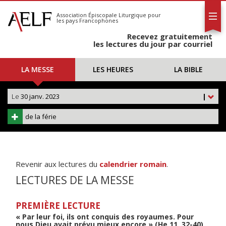
L'AELF
S'abonner
Association Épiscopale Liturgique
pour
les pays Francophones
Calendrier
Recevez gratuitement
Contact
les lectures du jour par courriel
LA MESSE
LES HEURES
LA BIBLE
Le
30 janv. 2023
|
de la férie
Revenir aux lectures du
calendrier romain
.
LECTURES DE LA MESSE
PREMIÈRE LECTURE
« Par leur foi, ils ont conquis des royaumes. Pour
nous Dieu avait prévu mieux encore » (He 11, 32-40)