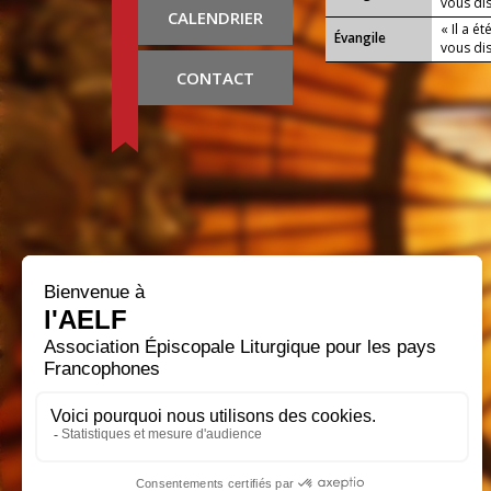
vous dis
CALENDRIER
« Il a é
Évangile
vous dis
CONTACT