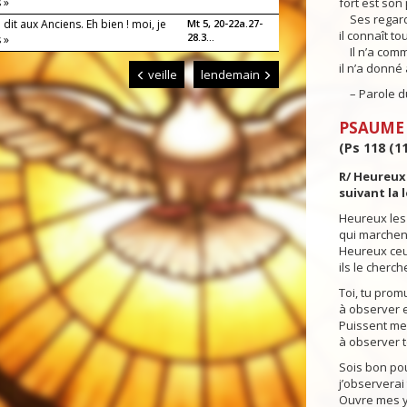
 »
fort est son p
Ses regards
té dit aux Anciens. Eh bien ! moi, je
Mt 5, 20-22a.27-
il connaît t
28.3...
 »
Il n’a comm
il n’a donné
veille
lendemain
– Parole du
PSAUME
(Ps 118 (11
R/ Heureux
suivant la 
Heureux les
qui marchent
Heureux ceu
ils le cherch
Toi, tu pro
à observer 
Puissent mes
à observer 
Sois bon pour
j’observerai 
Ouvre mes 