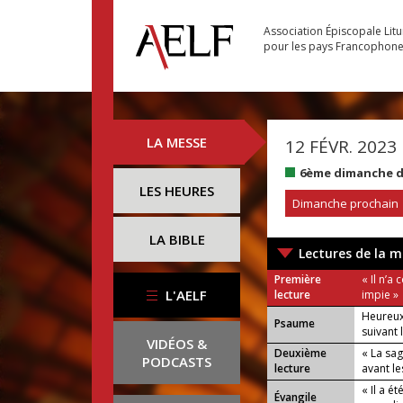
Association Épiscopale Lit
pour les pays Francophon
LA MESSE
12 FÉVR. 2023
6ème dimanche d
LES HEURES
Dimanche prochain
LA BIBLE
Lectures de la m
Première
« Il n’
L'AELF
lecture
impie »
Heureux
Psaume
suivant 
VIDÉOS &
Deuxième
« La sa
PODCASTS
lecture
avant le
« Il a é
Évangile