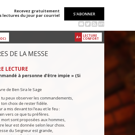
Recevez gratuitement
S'ABONNER
s lectures du jour par courriel
API
LECTURE
A+
DOC)
CONFORT
ES DE LA MESSE
E LECTURE
ommandé à personne d’être impie » (Si
ivre de Ben Sira le Sage
ux, tu peux observer les commandements,
 ton choix de rester fidèle.
a mis devant toi l’eau et le feu :
in vers ce que tu préfères.
a mort sont proposées aux hommes,
utre leur est donnée selon leur choix.
sse du Seigneur est grande,