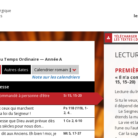
urgique
le
es
TÉLÉCHARGER
LES TEXTES (.
LECTUR
u Temps Ordinaire — Année A
Autres dates
Calendrier romain
|
PREMIÈR
Note sur les calendriers
« Il n’a c
15, 15-20)
esse
Lecture du l
a commandé à personne d’être
Si 15, 15-20
Si tu le ve
il dépend de
 ceux qui marchent
Ps 118 (119), 1-
Le Seigneur 
2, 4...
la loi du Seigneur !
étends la ma
gesse que Dieu avait prévue dès
1 Co 2, 6-10
La vie et l
s siècles pour nous don...
l’une ou l’a
Car la sage
té dit aux Anciens. Eh bien ! moi, je
Mt 5, 17-37