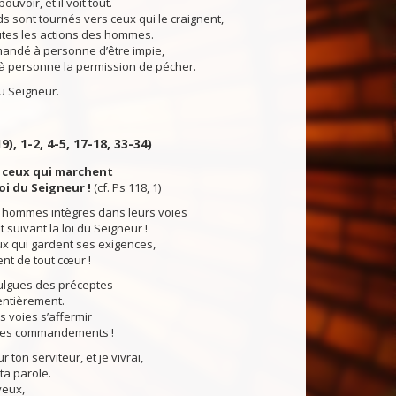
ouvoir, et il voit tout.
 sont tournés vers ceux qui le craignent,
outes les actions des hommes.
andé à personne d’être impie,
 à personne la permission de pécher.
 Seigneur.
9), 1-2, 4-5, 17-18, 33-34)
 ceux qui marchent
loi du Seigneur !
(cf. Ps 118, 1)
 hommes intègres dans leurs voies
 suivant la loi du Seigneur !
x qui gardent ses exigences,
ent de tout cœur !
mulgues des préceptes
entièrement.
 voies s’affermir
tes commandements !
 ton serviteur, et je vivrai,
ta parole.
yeux,