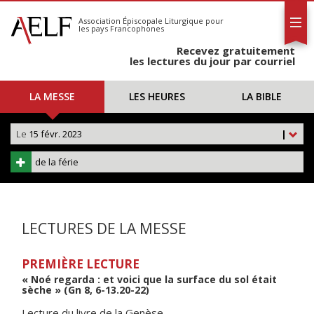
L'AELF
S'abonner
Association Épiscopale Liturgique
pour
les pays Francophones
Calendrier
Recevez gratuitement
Contact
les lectures du jour par courriel
LA MESSE
LES HEURES
LA BIBLE
Le
15 févr. 2023
|
de la férie
LECTURES DE LA MESSE
PREMIÈRE LECTURE
« Noé regarda : et voici que la surface du sol était
sèche » (Gn 8, 6-13.20-22)
Lecture du livre de la Genèse