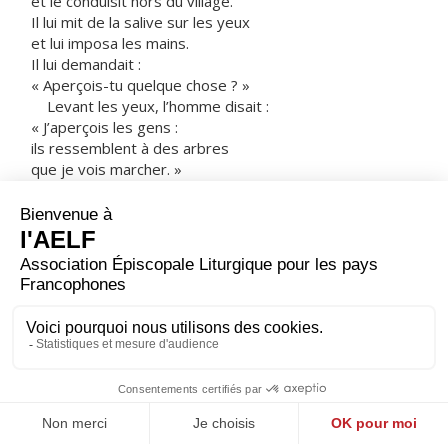
et le conduisit hors du village.
Il lui mit de la salive sur les yeux
et lui imposa les mains.
Il lui demandait :
« Aperçois-tu quelque chose ? »
Levant les yeux, l’homme disait :
« J’aperçois les gens :
ils ressemblent à des arbres
que je vois marcher. »
Puis Jésus, de nouveau, imposa les mains
sur les yeux de l’homme ;
celui-ci se mit à voir normalement,
il se trouva guéri,
et il distinguait tout avec netteté.
Jésus le renvoya dans sa maison en disant :
« Ne rentre même pas dans le village. »
– Acclamons la Parole de Dieu.