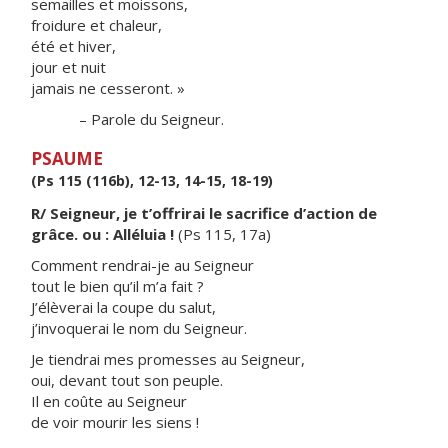
semailles et moissons,
froidure et chaleur,
été et hiver,
jour et nuit
jamais ne cesseront. »
– Parole du Seigneur.
PSAUME
(Ps 115 (116b), 12-13, 14-15, 18-19)
R/ Seigneur, je t’offrirai le sacrifice d’action de
grâce. ou : Alléluia !
(Ps 115, 17a)
Comment rendrai-je au Seigneur
tout le bien qu’il m’a fait ?
J’élèverai la coupe du salut,
j’invoquerai le nom du Seigneur.
Je tiendrai mes promesses au Seigneur,
oui, devant tout son peuple.
Il en coûte au Seigneur
de voir mourir les siens !