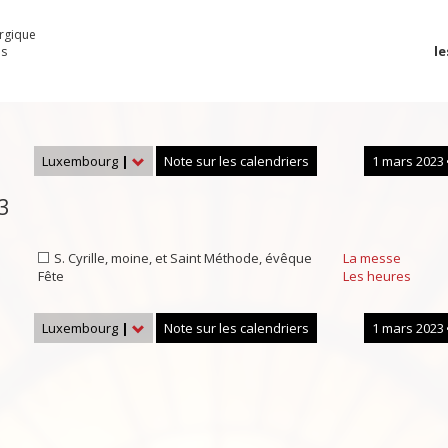
urgique
le
es
Luxembourg
|
Note sur les calendriers
1 mars 2023
3
S. Cyrille, moine, et Saint Méthode, évêque
La messe
Fête
Les heures
Luxembourg
|
Note sur les calendriers
1 mars 2023