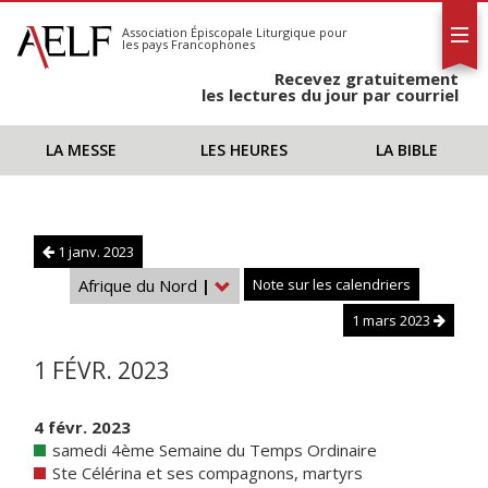
L'AELF
S'abonner
Association Épiscopale Liturgique
pour
les pays Francophones
Calendrier
Recevez gratuitement
Contact
les lectures du jour par courriel
LA MESSE
LES HEURES
LA BIBLE
1 janv. 2023
Afrique du Nord
|
Note sur les calendriers
1 mars 2023
1 FÉVR. 2023
4 févr. 2023
samedi 4ème Semaine du Temps Ordinaire
Ste Célérina et ses compagnons, martyrs