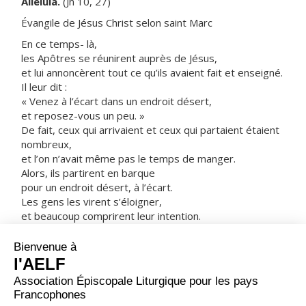
Alléluia.
(Jn 10, 27)
Évangile de Jésus Christ selon saint Marc
En ce temps- là,
les Apôtres se réunirent auprès de Jésus,
et lui annoncèrent tout ce qu’ils avaient fait et enseigné.
Il leur dit :
« Venez à l’écart dans un endroit désert,
et reposez-vous un peu. »
De fait, ceux qui arrivaient et ceux qui partaient étaient
nombreux,
et l’on n’avait même pas le temps de manger.
Alors, ils partirent en barque
pour un endroit désert, à l’écart.
Les gens les virent s’éloigner,
et beaucoup comprirent leur intention.
Alors, à pied, de toutes les villes,
ils coururent là-bas
et arrivèrent avant eux.
En débarquant, Jésus vit une grande foule.
Il fut saisi de compassion envers eux,
parce qu’ils étaient comme des brebis sans berger.