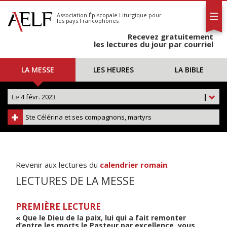
L'AELF
S'abonner
Association Épiscopale Liturgique
pour
les pays Francophones
Calendrier
Recevez gratuitement
Contact
les lectures du jour par courriel
LA MESSE
LES HEURES
LA BIBLE
Le
4 févr. 2023
|
Ste Célérina et ses compagnons, martyrs
Revenir aux lectures du
calendrier romain
.
LECTURES DE LA MESSE
PREMIÈRE LECTURE
« Que le Dieu de la paix, lui qui a fait remonter
d’entre les morts le Pasteur par excellence, vous