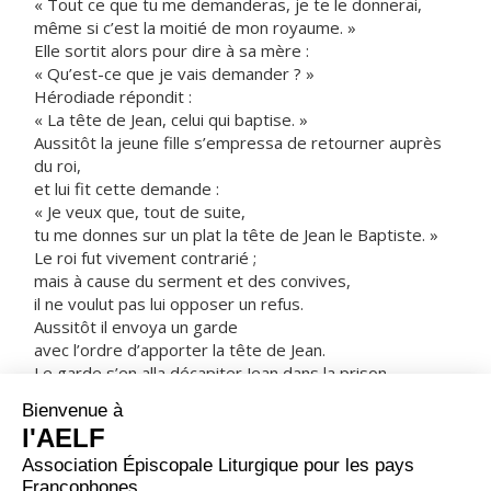
« Tout ce que tu me demanderas, je te le donnerai,
même si c’est la moitié de mon royaume. »
Elle sortit alors pour dire à sa mère :
« Qu’est-ce que je vais demander ? »
Hérodiade répondit :
« La tête de Jean, celui qui baptise. »
Aussitôt la jeune fille s’empressa de retourner auprès
du roi,
et lui fit cette demande :
« Je veux que, tout de suite,
tu me donnes sur un plat la tête de Jean le Baptiste. »
Le roi fut vivement contrarié ;
mais à cause du serment et des convives,
il ne voulut pas lui opposer un refus.
Aussitôt il envoya un garde
avec l’ordre d’apporter la tête de Jean.
Le garde s’en alla décapiter Jean dans la prison.
Il apporta la tête sur un plat,
la donna à la jeune fille,
et la jeune fille la donna à sa mère.
Ayant appris cela,