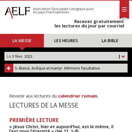
L'AELF
S'abonner
Association Épiscopale Liturgique
pour
les pays Francophones
Calendrier
Recevez gratuitement
Contact
les lectures du jour par courriel
LA MESSE
LES HEURES
LA BIBLE
Le
3 févr. 2023
|
S. Blaise, évêque et martyr. Mémoire facultative
Revenir aux lectures du
calendrier romain
.
LECTURES DE LA MESSE
PREMIÈRE LECTURE
« Jésus Christ, hier et aujourd’hui, est le même, il
l’est pour l’éternité » (He 13, 1-8)