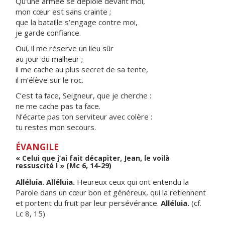
Qu’une armée se déploie devant moi,
mon cœur est sans crainte ;
que la bataille s’engage contre moi,
je garde confiance.
Oui, il me réserve un lieu sûr
au jour du malheur ;
il me cache au plus secret de sa tente,
il m’élève sur le roc.
C’est ta face, Seigneur, que je cherche :
ne me cache pas ta face.
N’écarte pas ton serviteur avec colère :
tu restes mon secours.
ÉVANGILE
« Celui que j’ai fait décapiter, Jean, le voilà
ressuscité ! » (Mc 6, 14-29)
Alléluia. Alléluia.
Heureux ceux qui ont entendu la
Parole dans un cœur bon et généreux, qui la retiennent
et portent du fruit par leur persévérance.
Alléluia.
(cf.
Lc 8, 15)