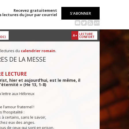
Recevez gratuitement
S'ABONNER
s lectures du jour par courriel
API
LECTURE
A+
DOC)
CONFORT
 lectures du
calendrier romain
.
ES DE LA MESSE
E LECTURE
ist, hier et aujourd’hui, est le même, il
l’éternité » (He 13, 1-8)
a lettre aux Hébreux
l’amour fraternel !
 l’hospitalité :
 à certains, sans le savoir,
 chez eux des anges.
us de ceux qui sont en prison,