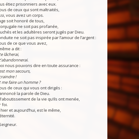
s étiez prisonniers avec eux.
us de ceux qui sont maltraités,
si, vous avez un corps.
ge soit honoré de tous,
conjugale ne soit pas profanée,
uchés et les adultères seront jugés par Dieu.
nduite ne soit pas inspirée par l’amour de l’argent :
ous de ce que vous avez,
même a dit :
te lâcherai,
 t’abandonnerai.
uoi nous pouvons dire en toute assurance :
est mon secours,
 craindre !
t me faire un homme ?
s de ceux qui vous ont dirigés :
 annoncé la parole de Dieu.
l’aboutissement de la vie qu’ils ont menée,
 foi.
 hier et aujourd’hui, est le même,
’éternité.
Seigneur.