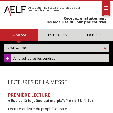
L'AELF
S'abonner
Association Épiscopale Liturgique
pour
les pays Francophones
Calendrier
Recevez gratuitement
Contact
les lectures du jour par courriel
LA MESSE
LES HEURES
LA BIBLE
Le
24 févr. 2023
|
Vendredi après les cendres
LECTURES DE LA MESSE
PREMIÈRE LECTURE
« Est-ce là le jeûne qui me plaît ? » (Is 58, 1-9a)
Lecture du livre du prophète Isaïe