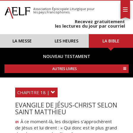
L'AELF
S'abonner
Association Épiscopale Liturgique
pour
les pays Francophones
Calendrier
Recevez gratuitement
Contact
les lectures du jour par courriel
LA MESSE
LES HEURES
LA BIBLE
NOUVEAU TESTAMENT
AUTRES LIVRES
CHAPITRE 18 |
EVANGILE DE JÉSUS-CHRIST SELON
SAINT MATTHIEU
À ce moment-là, les disciples s’approchèrent
01
de Jésus et lui dirent : « Qui donc est le plus grand