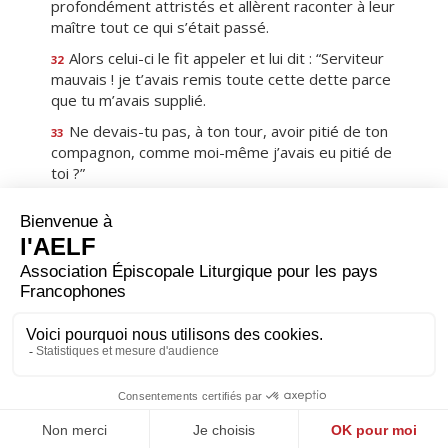
profondément attristés et allèrent raconter à leur
maître tout ce qui s’était passé.
Alors celui-ci le fit appeler et lui dit : “Serviteur
32
mauvais ! je t’avais remis toute cette dette parce
que tu m’avais supplié.
Ne devais-tu pas, à ton tour, avoir pitié de ton
33
compagnon, comme moi-même j’avais eu pitié de
toi ?”
Dans sa colère, son maître le livra aux
34
bourreaux jusqu’à ce qu’il eût remboursé tout ce
qu’il devait.
C’est ainsi que mon Père du ciel vous traitera,
35
si chacun de vous ne pardonne pas à son frère du
fond du cœur. »
Premier
Précédent
18
Suivant
Dernier