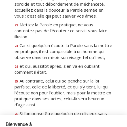
sordide et tout débordement de méchanceté,
accueillez dans la douceur la Parole semée en
vous ; c’est elle qui peut sauver vos âmes.
Mettez la Parole en pratique, ne vous
22
contentez pas de l’écouter : ce serait vous faire
illusion.
Car si quelqu’un écoute la Parole sans la mettre
23
en pratique, il est comparable à un homme qui
observe dans un miroir son visage tel qu’il est,
et qui, aussitôt après, s’en va en oubliant
24
comment il était.
Au contraire, celui qui se penche sur la loi
25
parfaite, celle de la liberté, et qui s’y tient, lui qui
l’écoute non pour l’oublier, mais pour la mettre en
pratique dans ses actes, celui-là sera heureux
d’agir ainsi.
Si l’on pense être quelqu’un de religieux sans
26
mettre un frein à sa langue, on se trompe soi-
même, une telle religion est sans valeur.