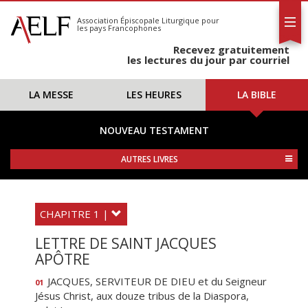
L'AELF
S'abonner
Association Épiscopale Liturgique
pour
les pays Francophones
Calendrier
Recevez gratuitement
Contact
les lectures du jour par courriel
LA MESSE
LES HEURES
LA BIBLE
NOUVEAU TESTAMENT
AUTRES LIVRES
CHAPITRE 1 |
LETTRE DE SAINT JACQUES
APÔTRE
JACQUES, SERVITEUR DE DIEU et du Seigneur
01
Jésus Christ, aux douze tribus de la Diaspora,