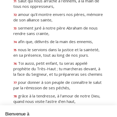
salut qui nous arrache à l’ennemi, à la main de
71
tous nos oppresseurs,
amour qu’il montre envers nos pères, mémoire
72
de son alliance sainte,
serment juré à notre père Abraham de nous
73
rendre sans crainte,
afin que, délivrés de la main des ennemis,
74
nous le servions dans la justice et la sainteté,
75
en sa présence, tout au long de nos jours.
Toi aussi, petit enfant, tu seras appelé
76
prophète du Très-Haut ; tu marcheras devant, à
la face du Seigneur, et tu prépareras ses chemins
pour donner à son peuple de connaître le salut
77
par la rémission de ses péchés,
grâce à la tendresse, à l’amour de notre Dieu,
78
quand nous visite l’astre d’en haut,
pour illuminer ceux qui habitent les ténèbres et
79
l’ombre de la mort, pour conduire nos pas au