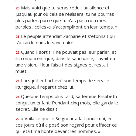
Mais voici que tu seras réduit au silence et,
20
jusqu’au jour où cela se réalisera, tu ne pourras
plus parler, parce que tu n’as pas cru à mes
paroles ; celles-ci s’accompliront en leur temps. »
Le peuple attendait Zacharie et s’étonnait qu’il
21
s’attarde dans le sanctuaire.
Quand il sortit, il ne pouvait pas leur parler, et
22
ils comprirent que, dans le sanctuaire, il avait eu
une vision. Il leur faisait des signes et restait
muet.
Lorsqu’il eut achevé son temps de service
23
liturgique, il repartit chez lui.
Quelque temps plus tard, sa femme Élisabeth
24
conçut un enfant. Pendant cinq mois, elle garda le
secret. Elle se disait :
« Voilà ce que le Seigneur a fait pour moi, en
25
ces jours où il a posé son regard pour effacer ce
qui était ma honte devant les hommes. »