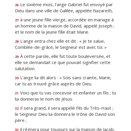
Le sixième mois, l’ange Gabriel fut envoyé par
26
Dieu dans une ville de Galilée, appelée Nazareth,
à une jeune fille vierge, accordée en mariage à
27
un homme de la maison de David, appelé Joseph ;
et le nom de la jeune fille était Marie.
L’ange entra chez elle et dit : « Je te salue,
28
Comblée-de-grâce, le Seigneur est avec toi. »
À cette parole, elle fut toute bouleversée, et
29
elle se demandait ce que pouvait signifier cette
salutation.
L’ange lui dit alors : « Sois sans crainte, Marie,
30
car tu as trouvé grâce auprès de Dieu.
Voici que tu vas concevoir et enfanter un fils ; tu
31
lui donneras le nom de Jésus.
Il sera grand, il sera appelé Fils du Très-Haut ;
32
le Seigneur Dieu lui donnera le trône de David son
père ;
il régnera pour toujours sur la maison de Jacob,
33