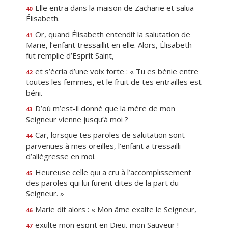
Elle entra dans la maison de Zacharie et salua
40
Élisabeth.
Or, quand Élisabeth entendit la salutation de
41
Marie, l’enfant tressaillit en elle. Alors, Élisabeth
fut remplie d’Esprit Saint,
et s’écria d’une voix forte : « Tu es bénie entre
42
toutes les femmes, et le fruit de tes entrailles est
béni.
D’où m’est-il donné que la mère de mon
43
Seigneur vienne jusqu’à moi ?
Car, lorsque tes paroles de salutation sont
44
parvenues à mes oreilles, l’enfant a tressailli
d’allégresse en moi.
Heureuse celle qui a cru à l’accomplissement
45
des paroles qui lui furent dites de la part du
Seigneur. »
Marie dit alors : « Mon âme exalte le Seigneur,
46
exulte mon esprit en Dieu, mon Sauveur !
47