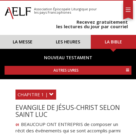
L'AELF
S'abonner
Association Épiscopale Liturgique
pour
les pays Francophones
Calendrier
Recevez gratuitement
Contact
les lectures du jour par courriel
LA MESSE
LES HEURES
LA BIBLE
NOUVEAU TESTAMENT
AUTRES LIVRES
CHAPITRE 1 |
EVANGILE DE JÉSUS-CHRIST SELON
SAINT LUC
BEAUCOUP ONT ENTREPRIS de composer un
01
récit des événements qui se sont accomplis parmi