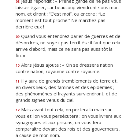
Jésus répondit : « Prenez garde de ne pas vous
08
laisser égarer, car beaucoup viendront sous mon
nom, et diront : “C’est moi”, ou encore : “Le
moment est tout proche.” Ne marchez pas
derrière eux !
Quand vous entendrez parler de guerres et de
09
désordres, ne soyez pas terrifiés : il faut que cela
arrive d’abord, mais ce ne sera pas aussitôt la
fin. »
Alors Jésus ajouta : « On se dressera nation
10
contre nation, royaume contre royaume.
Il y aura de grands tremblements de terre et,
11
en divers lieux, des famines et des épidémies ;
des phénomènes effrayants surviendront, et de
grands signes venus du ciel.
Mais avant tout cela, on portera la main sur
12
vous et l’on vous persécutera ; on vous livrera aux
synagogues et aux prisons, on vous fera
comparaître devant des rois et des gouverneurs,
à cause de mon nom.