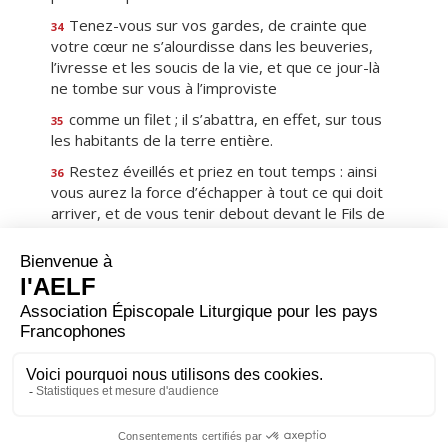
Tenez-vous sur vos gardes, de crainte que
34
votre cœur ne s’alourdisse dans les beuveries,
l’ivresse et les soucis de la vie, et que ce jour-là
ne tombe sur vous à l’improviste
comme un filet ; il s’abattra, en effet, sur tous
35
les habitants de la terre entière.
Restez éveillés et priez en tout temps : ainsi
36
vous aurez la force d’échapper à tout ce qui doit
arriver, et de vous tenir debout devant le Fils de
l’homme. »
Il passait ses journées dans le Temple à
37
enseigner ; mais ses nuits, il sortait les passer en
plein air, à l’endroit appelé mont des Oliviers.
Et tout le peuple, dès l’aurore, venait à lui dans
38
le Temple pour l’écouter.
Premier
Précédent
21
Suivant
Dernier