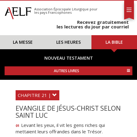
L'AELF
S'abonner
Association Épiscopale Liturgique
pour
les pays Francophones
Calendrier
Recevez gratuitement
Contact
les lectures du jour par courriel
LA MESSE
LES HEURES
LA BIBLE
NOUVEAU TESTAMENT
AUTRES LIVRES
CHAPITRE 21 |
EVANGILE DE JÉSUS-CHRIST SELON
SAINT LUC
Levant les yeux, il vit les gens riches qui
01
mettaient leurs offrandes dans le Trésor.