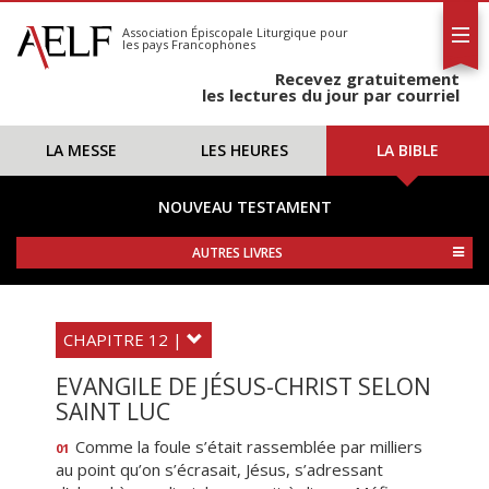
L'AELF
S'abonner
Association Épiscopale Liturgique
pour
les pays Francophones
Calendrier
Recevez gratuitement
Contact
les lectures du jour par courriel
LA MESSE
LES HEURES
LA BIBLE
NOUVEAU TESTAMENT
AUTRES LIVRES
CHAPITRE 12 |
EVANGILE DE JÉSUS-CHRIST SELON
SAINT LUC
Comme la foule s’était rassemblée par milliers
01
au point qu’on s’écrasait, Jésus, s’adressant