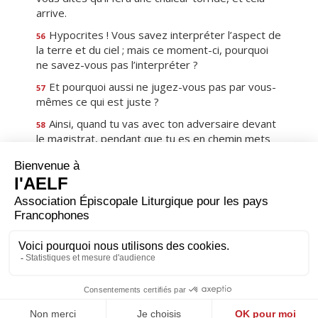
arrive.
Hypocrites ! Vous savez interpréter l’aspect de
56
la terre et du ciel ; mais ce moment-ci, pourquoi
ne savez-vous pas l’interpréter ?
Et pourquoi aussi ne jugez-vous pas par vous-
57
mêmes ce qui est juste ?
Ainsi, quand tu vas avec ton adversaire devant
58
le magistrat, pendant que tu es en chemin mets
tout en œuvre pour t’arranger avec lui, afin
d’éviter qu’il ne te traîne devant le juge, que le
juge ne te livre à l’huissier, et que l’huissier ne te
jette en prison.
Je te le dis : tu n’en sortiras pas avant d’avoir
59
payé jusqu’au dernier centime. »
Premier
Précédent
12
Suivant
Dernier