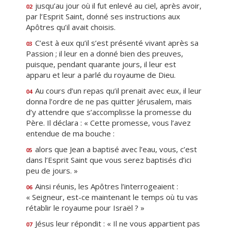
jusqu’au jour où il fut enlevé au ciel, après avoir,
02
par l’Esprit Saint, donné ses instructions aux
Apôtres qu’il avait choisis.
C’est à eux qu’il s’est présenté vivant après sa
03
Passion ; il leur en a donné bien des preuves,
puisque, pendant quarante jours, il leur est
apparu et leur a parlé du royaume de Dieu.
Au cours d’un repas qu’il prenait avec eux, il leur
04
donna l’ordre de ne pas quitter Jérusalem, mais
d’y attendre que s’accomplisse la promesse du
Père. Il déclara : « Cette promesse, vous l’avez
entendue de ma bouche :
alors que Jean a baptisé avec l’eau, vous, c’est
05
dans l’Esprit Saint que vous serez baptisés d’ici
peu de jours. »
Ainsi réunis, les Apôtres l’interrogeaient :
06
« Seigneur, est-ce maintenant le temps où tu vas
rétablir le royaume pour Israël ? »
Jésus leur répondit : « Il ne vous appartient pas
07