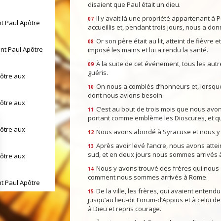
disaient que Paul était un dieu.
Il y avait là une propriété appartenant à Pub
07
nt Paul Apôtre
accueillis et, pendant trois jours, nous a don
Or son père était au lit, atteint de fièvre et 
08
int Paul Apôtre
imposé les mains et lui a rendu la santé.
À la suite de cet événement, tous les autres
09
guéris.
pôtre aux
On nous a comblés d’honneurs et, lorsque 
10
dont nous avions besoin.
pôtre aux
C’est au bout de trois mois que nous avons
11
portant comme emblème les Dioscures, et qui a
pôtre aux
Nous avons abordé à Syracuse et nous y 
12
Après avoir levé l’ancre, nous avons atte
13
sud, et en deux jours nous sommes arrivés 
pôtre aux
Nous y avons trouvé des frères qui nous on
14
comment nous sommes arrivés à Rome.
nt Paul Apôtre
De la ville, les frères, qui avaient enten
15
jusqu’au lieu-dit Forum-d’Appius et à celui d
à Dieu et repris courage.
int Paul Apôtre