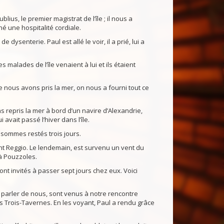
lius, le premier magistrat de l’île ; il nous a
né une hospitalité cordiale.
de dysenterie. Paul est allé le voir, il a prié, lui a
 malades de l’île venaient à lui et ils étaient
nous avons pris la mer, on nous a fourni tout ce
 repris la mer à bord d’un navire d’Alexandrie,
vait passé l’hiver dans l’île.
sommes restés trois jours.
int Reggio. Le lendemain, est survenu un vent du
à Pouzzoles.
t invités à passer sept jours chez eux. Voici
du parler de nous, sont venus à notre rencontre
es Trois-Tavernes. En les voyant, Paul a rendu grâce