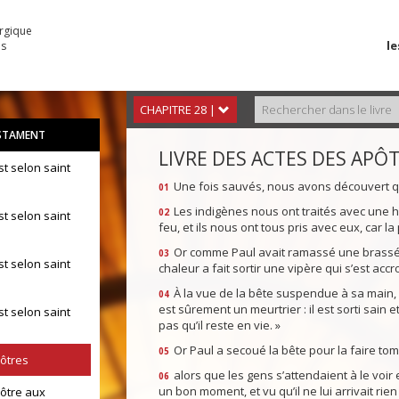
urgique
le
es
CHAPITRE 28 |
STAMENT
LIVRE DES ACTES DES APÔ
st selon saint
Une fois sauvés, nous avons découvert que 
01
Les indigènes nous ont traités avec une h
02
st selon saint
feu, et ils nous ont tous pris avec eux, car la p
Or comme Paul avait ramassé une brassée d
03
st selon saint
chaleur a fait sortir une vipère qui s’est acc
À la vue de la bête suspendue à sa main, 
04
est sûrement un meurtrier : il est sorti sain 
st selon saint
pas qu’il reste en vie. »
Or Paul a secoué la bête pour la faire tom
05
pôtres
alors que les gens s’attendaient à le voir
06
un bon moment, et vu qu’il ne lui arrivait rie
pôtre aux