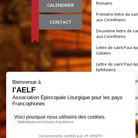
Romains
CALENDRIER
Première lettre de sai
aux Corinthiens
CONTACT
Deuxième lettre de sa
aux Corinthiens
Lettre de saint Paul A
Galates
Lettre de saint Paul A
Ephésiens
Lettre de saint Paul A
Philippiens
Lettre de saint Paul A
Colossiens
Première lettre de sai
aux Thessaloniciens
Deuxième lettre de sa
aux Thessaloniciens