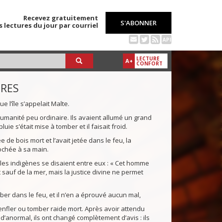
Recevez gratuitement
S'ABONNER
s lectures du jour par courriel
API
LECTURE
A+
CONFORT
TRES
l’île s’appelait Malte.
umanité peu ordinaire. Ils avaient allumé un grand
luie s’était mise à tomber et il faisait froid.
e bois mort et l’avait jetée dans le feu, la
rochée à sa main.
les indigènes se disaient entre eux : « Cet homme
et sauf de la mer, mais la justice divine ne permet
ber dans le feu, et il n’en a éprouvé aucun mal,
 enfler ou tomber raide mort. Après avoir attendu
n d’anormal, ils ont changé complètement d’avis : ils