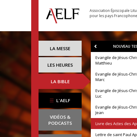
Association Épiscopale Lit
pour les pays Francophon
NOUVEAU TE
LA MESSE
Evangile de Jésus-Chri
Matthieu
LES HEURES
Evangile de Jésus-Chri
Marc
LA BIBLE
Evangile de Jésus-Chri
Luc
L'AELF
Evangile de Jésus-Chri
Jean
VIDÉOS &
PODCASTS
Livre des Actes des A
Lettre de saint Paul A