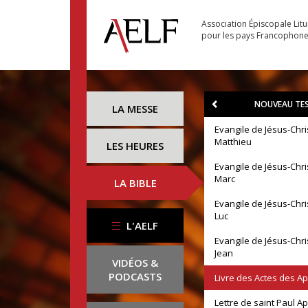
Association Épiscopale Lit
pour les pays Francophon
NOUVEAU TE
LA MESSE
Evangile de Jésus-Chri
Matthieu
LES HEURES
Evangile de Jésus-Chri
Marc
LA BIBLE
Evangile de Jésus-Chri
Luc
L'AELF
Evangile de Jésus-Chri
Jean
VIDÉOS &
PODCASTS
Livre des Actes des A
Lettre de saint Paul A