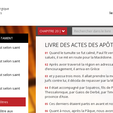
urgique
le
es
CHAPITRE 20 |
STAMENT
LIVRE DES ACTES DES APÔ
st selon saint
Quand le tumulte se fut calmé, Paul fit ven
01
salués, il se mit en route pour la Macédoine.
st selon saint
Après avoir traversé la région en adress
02
d’encouragement, il arriva en Grèce
st selon saint
et y passa trois mois. Il allait prendre la 
03
Juifs contre lui, il décida de repasser par la
Il était accompagné par Sopatros, fils de
st selon saint
04
Thessalonique, par Gaïos de Derbé, par Timo
province d’Asie.
pôtres
Ces derniers étaient partis en avant et n
05
Quant à nous, après la Pâque, nous avons 
pôtre aux
06