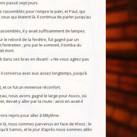
ons passé sept jours.
s rassemblés pour rompre le pain, et Paul, qui
 ceux qui étaient là. Il continua de parler jusqu’au
rassemblés, il y avait suffisamment de lampes.
 le rebord de la fenêtre, fut gagné par un
’entretien ; pris par le sommeil, il tomba du
ait mort.
rit dans ses bras en disant : « Ne vous agitez pas
s il conversa avec eux assez longtemps, jusqu’à
 et ce fut un immense réconfort.
teau, nous avons gagné le large pour Assos, où
, devait y aller par la route : ainsi en avait-il
vons repris pour aller à Mitylène.
 là, nous sommes parvenus en face de Khios ; le
usqu’à Samos, et le jour d’après nous sommes allés