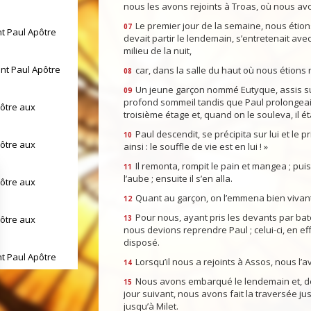
nous les avons rejoints à Troas, où nous av
Le premier jour de la semaine, nous étion
07
nt Paul Apôtre
devait partir le lendemain, s’entretenait avec
milieu de la nuit,
int Paul Apôtre
car, dans la salle du haut où nous étions 
08
Un jeune garçon nommé Eutyque, assis sur
09
profond sommeil tandis que Paul prolongeait l
pôtre aux
troisième étage et, quand on le souleva, il ét
Paul descendit, se précipita sur lui et le p
10
pôtre aux
ainsi : le souffle de vie est en lui ! »
Il remonta, rompit le pain et mangea ; pui
11
l’aube ; ensuite il s’en alla.
pôtre aux
Quant au garçon, on l’emmena bien vivant,
12
Pour nous, ayant pris les devants par ba
pôtre aux
13
nous devions reprendre Paul ; celui-ci, en effet
disposé.
nt Paul Apôtre
Lorsqu’il nous a rejoints à Assos, nous l’a
14
Nous avons embarqué le lendemain et, de
15
jour suivant, nous avons fait la traversée j
int Paul Apôtre
jusqu’à Milet.