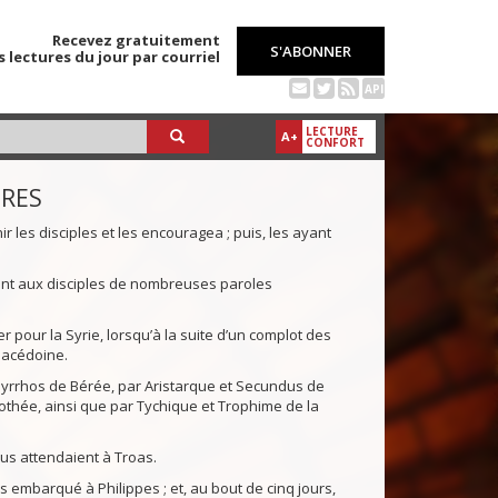
Recevez gratuitement
S'ABONNER
s lectures du jour par courriel
API
LECTURE
A+
CONFORT
TRES
ir les disciples et les encouragea ; puis, les ayant
ant aux disciples de nombreuses paroles
mer pour la Syrie, lorsqu’à la suite d’un complot des
 Macédoine.
 Pyrrhos de Bérée, par Aristarque et Secundus de
thée, ainsi que par Tychique et Trophime de la
ous attendaient à Troas.
embarqué à Philippes ; et, au bout de cinq jours,