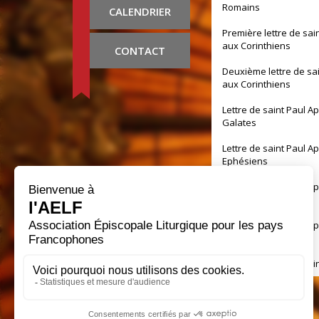
Romains
CALENDRIER
Première lettre de sai
aux Corinthiens
CONTACT
Deuxième lettre de sa
aux Corinthiens
Lettre de saint Paul A
Galates
Lettre de saint Paul A
Ephésiens
Lettre de saint Paul A
Philippiens
Lettre de saint Paul A
Colossiens
Première lettre de sai
aux Thessaloniciens
Deuxième lettre de sa
aux Thessaloniciens