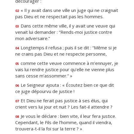
décourager :
« Il y avait dans une ville un juge qui ne craignait
02
pas Dieu et ne respectait pas les hommes.
Dans cette même ville, il y avait une veuve qui
03
venait lui demander : “Rends-moi justice contre
mon adversaire.”
Longtemps il refusa ; puis il se dit : “Même si je
04
ne crains pas Dieu et ne respecte personne,
comme cette veuve commence à m’ennuyer, je
05
vais lui rendre justice pour qu’elle ne vienne plus
sans cesse m’assommer.” »
Le Seigneur ajouta : « Écoutez bien ce que dit
06
ce juge dépourvu de justice !
Et Dieu ne ferait pas justice à ses élus, qui
07
crient vers lui jour et nuit ? Les fait-il attendre ?
Je vous le déclare : bien vite, il leur fera justice.
08
Cependant, le Fils de l’homme, quand il viendra,
trouvera-t-il la foi sur la terre ? »