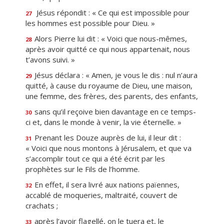
Jésus répondit : « Ce qui est impossible pour
27
les hommes est possible pour Dieu. »
Alors Pierre lui dit : « Voici que nous-mêmes,
28
après avoir quitté ce qui nous appartenait, nous
t’avons suivi. »
Jésus déclara : « Amen, je vous le dis : nul n’aura
29
quitté, à cause du royaume de Dieu, une maison,
une femme, des frères, des parents, des enfants,
sans qu’il reçoive bien davantage en ce temps-
30
ci et, dans le monde à venir, la vie éternelle. »
Prenant les Douze auprès de lui, il leur dit :
31
« Voici que nous montons à Jérusalem, et que va
s’accomplir tout ce qui a été écrit par les
prophètes sur le Fils de l’homme.
En effet, il sera livré aux nations païennes,
32
accablé de moqueries, maltraité, couvert de
crachats ;
après l’avoir flagellé, on le tuera et, le
33