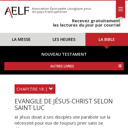
L'AELF
S'abonner
Association Épiscopale Liturgique
pour
les pays Francophones
Calendrier
Recevez gratuitement
Contact
les lectures du jour par courriel
LA MESSE
LES HEURES
LA BIBLE
NOUVEAU TESTAMENT
AUTRES LIVRES
CHAPITRE 18 |
EVANGILE DE JÉSUS-CHRIST SELON
SAINT LUC
Jésus disait à ses disciples une parabole sur la
01
nécessité pour eux de toujours prier sans se