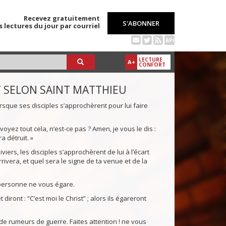
Recevez gratuitement
S'ABONNER
s lectures du jour par courriel
API
LECTURE
A+
CONFORT
T SELON SAINT MATTHIEU
lorsque ses disciples s’approchèrent pour lui faire
s voyez tout cela, n’est-ce pas ? Amen, je vous le dis :
ra détruit. »
viers, les disciples s’approchèrent de lui à l’écart
ivera, et quel sera le signe de ta venue et de la
 personne ne vous égare.
ont : “C’est moi le Christ” ; alors ils égareront
de rumeurs de guerre. Faites attention ! ne vous