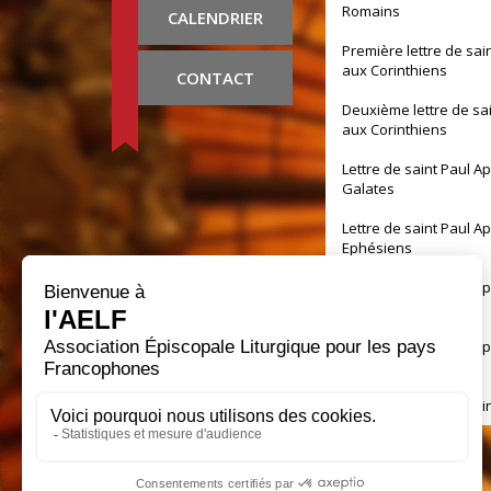
Romains
CALENDRIER
Première lettre de sai
aux Corinthiens
CONTACT
Deuxième lettre de sa
aux Corinthiens
Lettre de saint Paul A
Galates
Lettre de saint Paul A
Ephésiens
Lettre de saint Paul A
Philippiens
Lettre de saint Paul A
Colossiens
Première lettre de sai
aux Thessaloniciens
Deuxième lettre de sa
aux Thessaloniciens