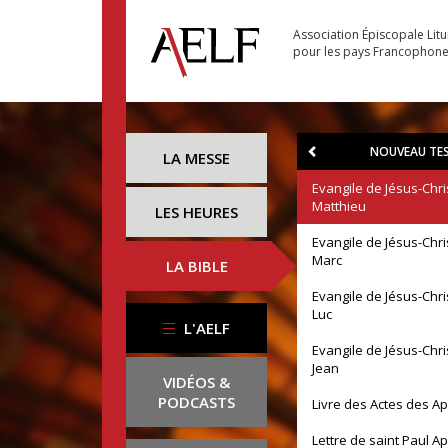
Association Épiscopale Lit
pour les pays Francophon
NOUVEAU TE
LA MESSE
Evangile de Jésus-Chri
Matthieu
LES HEURES
Evangile de Jésus-Chri
Marc
LA BIBLE
Evangile de Jésus-Chri
Luc
L'AELF
Evangile de Jésus-Chri
Jean
VIDÉOS &
PODCASTS
Livre des Actes des A
Lettre de saint Paul A