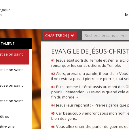
urgique
le
es
CHAPITRE 24 |
STAMENT
EVANGILE DE JÉSUS-CHRIS
st selon saint
Jésus était sorti du Temple et s’en allait, 
01
remarquer les constructions du Temple.
st selon saint
Alors, prenant la parole, il leur dit : « Vou
02
il ne restera pas ici pierre sur pierre ; tout se
st selon saint
Puis, comme il s’était assis au mont des Oli
03
pour lui demander : « Dis-nous quand cela arr
fin du monde. »
st selon saint
Jésus leur répondit : « Prenez garde que
04
Car beaucoup viendront sous mon nom, et dir
05
pôtres
bien des gens.
Vous allez entendre parler de guerres et 
pôtre aux
06