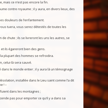
ve, mais ce n’est pas encore la fin.
me contre royaume ; il y aura, en divers lieux, des
es douleurs de l’enfantement.
 vous tuera, vous serez détestés de toutes les
e chute ; ils se livreront les uns les autres, se
t ils égareront bien des gens.
 la plupart des hommes se refroidira.
n, celui-là sera sauvé.
dans le monde entier ; il y aura là un témoignage
solation, installée dans le Lieu saint comme l’a dit
e ! –
enfuient dans les montagnes ;
escende pas pour emporter ce qu’il y a dans sa