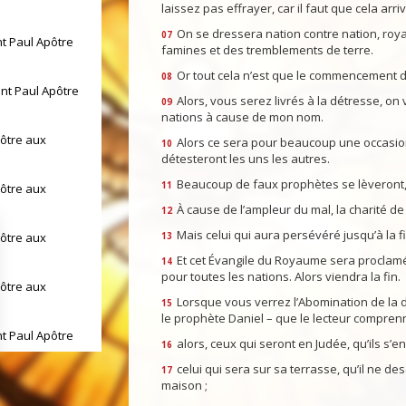
laissez pas effrayer, car il faut que cela arri
On se dressera nation contre nation, royau
07
nt Paul Apôtre
famines et des tremblements de terre.
Or tout cela n’est que le commencement d
08
int Paul Apôtre
Alors, vous serez livrés à la détresse, on
09
nations à cause de mon nom.
pôtre aux
Alors ce sera pour beaucoup une occasion d
10
détesteront les uns les autres.
Beaucoup de faux prophètes se lèveront, e
11
pôtre aux
À cause de l’ampleur du mal, la charité de
12
Mais celui qui aura persévéré jusqu’à la fi
pôtre aux
13
Et cet Évangile du Royaume sera proclamé 
14
pour toutes les nations. Alors viendra la fin.
pôtre aux
Lorsque vous verrez l’Abomination de la dé
15
le prophète Daniel – que le lecteur comprenn
nt Paul Apôtre
alors, ceux qui seront en Judée, qu’ils s’
16
celui qui sera sur sa terrasse, qu’il ne d
17
int Paul Apôtre
maison ;