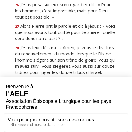
Jésus posa sur eux son regard et dit : « Pour
26
les hommes, c’est impossible, mais pour Dieu
tout est possible. »
Alors Pierre prit la parole et dit à Jésus : « Voici
27
que nous avons tout quitté pour te suivre : quelle
sera donc notre part ? »
Jésus leur déclara : « Amen, je vous le dis : lors
28
du renouvellement du monde, lorsque le Fils de
l’homme siégera sur son trône de gloire, vous qui
m’avez suivi, vous siégerez vous aussi sur douze
trônes pour juger les douze tribus d’Israël.
Et celui qui aura quitté, à cause de mon nom,
29
des maisons, des frères, des sœurs, un père, une
mère, des enfants, ou une terre, recevra le
centuple, et il aura en héritage la vie éternelle.
Beaucoup de premiers seront derniers,
30
beaucoup de derniers seront premiers.
Premier
Précédent
19
Suivant
Dernier