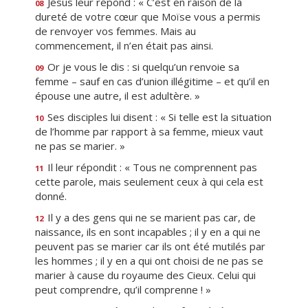
Jésus leur répond : « C’est en raison de la
08
dureté de votre cœur que Moïse vous a permis
de renvoyer vos femmes. Mais au
commencement, il n’en était pas ainsi.
Or je vous le dis : si quelqu’un renvoie sa
09
femme – sauf en cas d’union illégitime – et qu’il en
épouse une autre, il est adultère. »
Ses disciples lui disent : « Si telle est la situation
10
de l’homme par rapport à sa femme, mieux vaut
ne pas se marier. »
Il leur répondit : « Tous ne comprennent pas
11
cette parole, mais seulement ceux à qui cela est
donné.
Il y a des gens qui ne se marient pas car, de
12
naissance, ils en sont incapables ; il y en a qui ne
peuvent pas se marier car ils ont été mutilés par
les hommes ; il y en a qui ont choisi de ne pas se
marier à cause du royaume des Cieux. Celui qui
peut comprendre, qu’il comprenne ! »