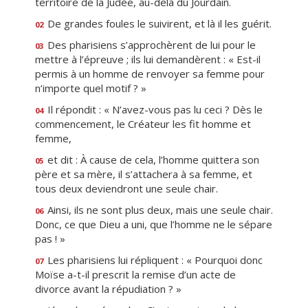
territoire de la Judée, au-delà du Jourdain.
De grandes foules le suivirent, et là il les guérit.
02
Des pharisiens s’approchèrent de lui pour le
03
mettre à l’épreuve ; ils lui demandèrent : « Est-il
permis à un homme de renvoyer sa femme pour
n’importe quel motif ? »
Il répondit : « N’avez-vous pas lu ceci ? Dès le
04
commencement, le Créateur les fit homme et
femme,
et dit : À cause de cela, l’homme quittera son
05
père et sa mère, il s’attachera à sa femme, et
tous deux deviendront une seule chair.
Ainsi, ils ne sont plus deux, mais une seule chair.
06
Donc, ce que Dieu a uni, que l’homme ne le sépare
pas ! »
Les pharisiens lui répliquent : « Pourquoi donc
07
Moïse a-t-il prescrit la remise d’un acte de
divorce avant la répudiation ? »