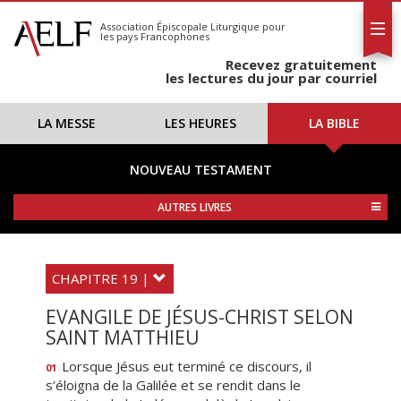
L'AELF
S'abonner
Association Épiscopale Liturgique
pour
les pays Francophones
Calendrier
Recevez gratuitement
Contact
les lectures du jour par courriel
LA MESSE
LES HEURES
LA BIBLE
NOUVEAU TESTAMENT
AUTRES LIVRES
CHAPITRE 19 |
EVANGILE DE JÉSUS-CHRIST SELON
SAINT MATTHIEU
Lorsque Jésus eut terminé ce discours, il
01
s’éloigna de la Galilée et se rendit dans le