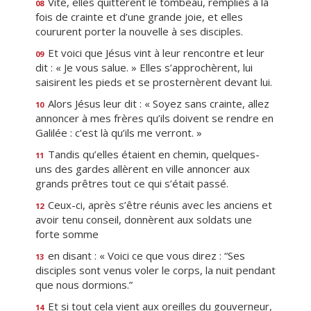
Vite, elles quittèrent le tombeau, remplies à la
08
fois de crainte et d’une grande joie, et elles
coururent porter la nouvelle à ses disciples.
Et voici que Jésus vint à leur rencontre et leur
09
dit : « Je vous salue. » Elles s’approchèrent, lui
saisirent les pieds et se prosternèrent devant lui.
Alors Jésus leur dit : « Soyez sans crainte, allez
10
annoncer à mes frères qu’ils doivent se rendre en
Galilée : c’est là qu’ils me verront. »
Tandis qu’elles étaient en chemin, quelques-
11
uns des gardes allèrent en ville annoncer aux
grands prêtres tout ce qui s’était passé.
Ceux-ci, après s’être réunis avec les anciens et
12
avoir tenu conseil, donnèrent aux soldats une
forte somme
en disant : « Voici ce que vous direz : “Ses
13
disciples sont venus voler le corps, la nuit pendant
que nous dormions.”
Et si tout cela vient aux oreilles du gouverneur,
14