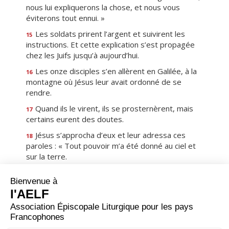
nous lui expliquerons la chose, et nous vous
éviterons tout ennui. »
Les soldats prirent l’argent et suivirent les
15
instructions. Et cette explication s’est propagée
chez les Juifs jusqu’à aujourd’hui.
Les onze disciples s’en allèrent en Galilée, à la
16
montagne où Jésus leur avait ordonné de se
rendre.
Quand ils le virent, ils se prosternèrent, mais
17
certains eurent des doutes.
Jésus s’approcha d’eux et leur adressa ces
18
paroles : « Tout pouvoir m’a été donné au ciel et
sur la terre.
Allez ! De toutes les nations faites des
19
disciples : baptisez-les au nom du Père, et du Fils,
et du Saint-Esprit,
apprenez-leur à observer tout ce que je vous
20
ai commandé. Et moi, je suis avec vous tous les