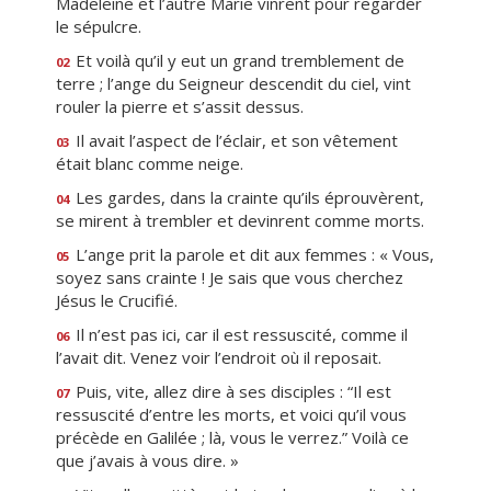
Madeleine et l’autre Marie vinrent pour regarder
le sépulcre.
Et voilà qu’il y eut un grand tremblement de
02
terre ; l’ange du Seigneur descendit du ciel, vint
rouler la pierre et s’assit dessus.
Il avait l’aspect de l’éclair, et son vêtement
03
était blanc comme neige.
Les gardes, dans la crainte qu’ils éprouvèrent,
04
se mirent à trembler et devinrent comme morts.
L’ange prit la parole et dit aux femmes : « Vous,
05
soyez sans crainte ! Je sais que vous cherchez
Jésus le Crucifié.
Il n’est pas ici, car il est ressuscité, comme il
06
l’avait dit. Venez voir l’endroit où il reposait.
Puis, vite, allez dire à ses disciples : “Il est
07
ressuscité d’entre les morts, et voici qu’il vous
précède en Galilée ; là, vous le verrez.” Voilà ce
que j’avais à vous dire. »