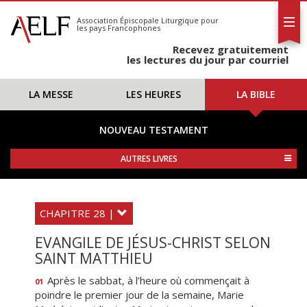
L'AELF
S'abonner
Association Épiscopale Liturgique
pour
les pays Francophones
Calendrier
Recevez gratuitement
Contact
les lectures du jour par courriel
LA MESSE
LES HEURES
LA BIBLE
NOUVEAU TESTAMENT
AUTRES LIVRES
CHAPITRE 28 |
EVANGILE DE JÉSUS-CHRIST SELON
SAINT MATTHIEU
Après le sabbat, à l’heure où commençait à
01
poindre le premier jour de la semaine, Marie