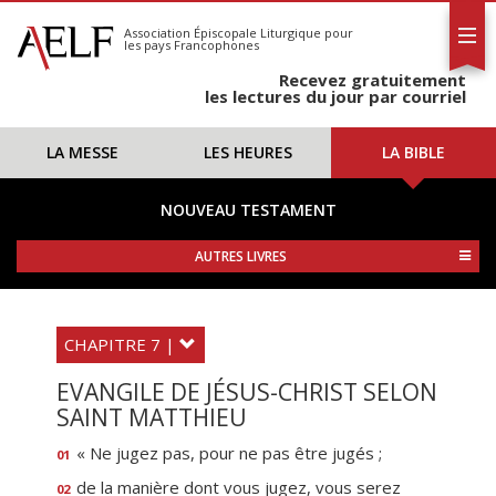
L'AELF
S'abonner
Association Épiscopale Liturgique
pour
les pays Francophones
Calendrier
Recevez gratuitement
Contact
les lectures du jour par courriel
LA MESSE
LES HEURES
LA BIBLE
NOUVEAU TESTAMENT
AUTRES LIVRES
CHAPITRE 7 |
EVANGILE DE JÉSUS-CHRIST SELON
SAINT MATTHIEU
« Ne jugez pas, pour ne pas être jugés ;
01
de la manière dont vous jugez, vous serez
02