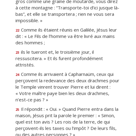
gros comme une graine de moutarde, vous direz
à cette montagne : “Transporte-toi d’ici jusque là-
bas”, et elle se transportera ; rien ne vous sera
impossible. »
Comme ils étaient réunis en Galilée, Jésus leur
22
dit : « Le Fils de l’homme va être livré aux mains
des hommes ;
ils le tueront et, le troisième jour, il
23
ressuscitera. » Et ils furent profondément
attristés.
Comme ils arrivaient à Capharnaüm, ceux qui
24
perçoivent la redevance des deux drachmes pour
le Temple vinrent trouver Pierre et lui dirent :
« Votre maître paye bien les deux drachmes,
n’est-ce pas ? »
Il répondit : « Oui. » Quand Pierre entra dans la
25
maison, Jésus prit la parole le premier : « Simon,
quel est ton avis ? Les rois de la terre, de qui
perçoivent-ils les taxes ou l’impôt ? De leurs fils,
ou des autres personnes ? »