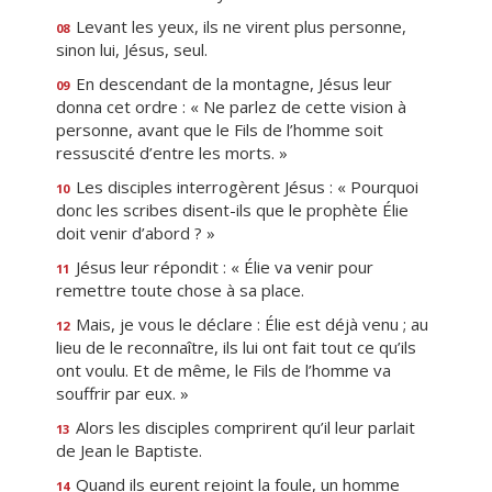
Levant les yeux, ils ne virent plus personne,
08
sinon lui, Jésus, seul.
En descendant de la montagne, Jésus leur
09
donna cet ordre : « Ne parlez de cette vision à
personne, avant que le Fils de l’homme soit
ressuscité d’entre les morts. »
Les disciples interrogèrent Jésus : « Pourquoi
10
donc les scribes disent-ils que le prophète Élie
doit venir d’abord ? »
Jésus leur répondit : « Élie va venir pour
11
remettre toute chose à sa place.
Mais, je vous le déclare : Élie est déjà venu ; au
12
lieu de le reconnaître, ils lui ont fait tout ce qu’ils
ont voulu. Et de même, le Fils de l’homme va
souffrir par eux. »
Alors les disciples comprirent qu’il leur parlait
13
de Jean le Baptiste.
Quand ils eurent rejoint la foule, un homme
14