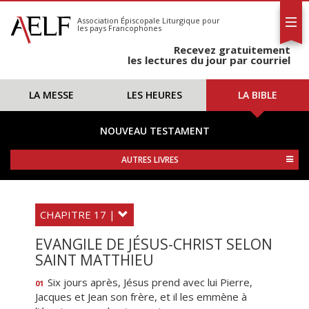
L'AELF
S'abonner
Association Épiscopale Liturgique
pour
les pays Francophones
Calendrier
Recevez gratuitement
Contact
les lectures du jour par courriel
LA MESSE
LES HEURES
LA BIBLE
NOUVEAU TESTAMENT
AUTRES LIVRES
CHAPITRE 17 |
EVANGILE DE JÉSUS-CHRIST SELON
SAINT MATTHIEU
Six jours après, Jésus prend avec lui Pierre,
01
Jacques et Jean son frère, et il les emmène à