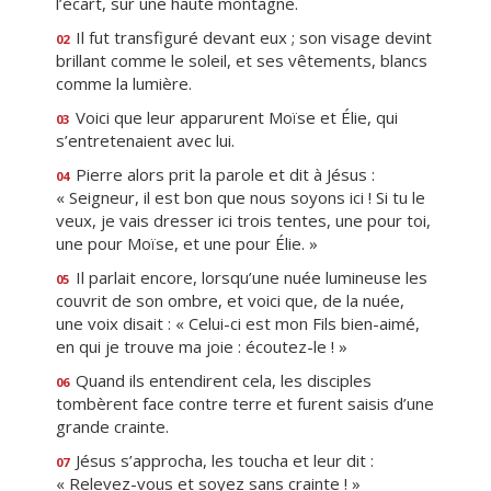
l’écart, sur une haute montagne.
Il fut transfiguré devant eux ; son visage devint
02
brillant comme le soleil, et ses vêtements, blancs
comme la lumière.
Voici que leur apparurent Moïse et Élie, qui
03
s’entretenaient avec lui.
Pierre alors prit la parole et dit à Jésus :
04
« Seigneur, il est bon que nous soyons ici ! Si tu le
veux, je vais dresser ici trois tentes, une pour toi,
une pour Moïse, et une pour Élie. »
Il parlait encore, lorsqu’une nuée lumineuse les
05
couvrit de son ombre, et voici que, de la nuée,
une voix disait : « Celui-ci est mon Fils bien-aimé,
en qui je trouve ma joie : écoutez-le ! »
Quand ils entendirent cela, les disciples
06
tombèrent face contre terre et furent saisis d’une
grande crainte.
Jésus s’approcha, les toucha et leur dit :
07
« Relevez-vous et soyez sans crainte ! »