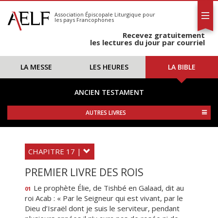
L'AELF
S'abonner
Association Épiscopale Liturgique
pour
les pays Francophones
Calendrier
Recevez gratuitement
Contact
les lectures du jour par courriel
LA MESSE
LES HEURES
LA BIBLE
ANCIEN TESTAMENT
AUTRES LIVRES
CHAPITRE 17 |
PREMIER LIVRE DES ROIS
Le prophète Élie, de Tishbé en Galaad, dit au
01
roi Acab : « Par le Seigneur qui est vivant, par le
Dieu d’Israël dont je suis le serviteur, pendant