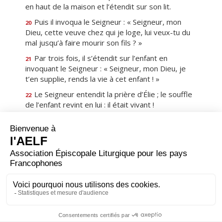
en haut de la maison et l’étendit sur son lit.
Puis il invoqua le Seigneur : « Seigneur, mon
20
Dieu, cette veuve chez qui je loge, lui veux-tu du
mal jusqu’à faire mourir son fils ? »
Par trois fois, il s’étendit sur l’enfant en
21
invoquant le Seigneur : « Seigneur, mon Dieu, je
t’en supplie, rends la vie à cet enfant ! »
Le Seigneur entendit la prière d’Élie ; le souffle
22
de l’enfant revint en lui : il était vivant !
Élie prit alors l’enfant, de sa chambre il le
23
descendit dans la maison, le remit à sa mère et
dit : « Regarde, ton fils est vivant ! »
La femme lui répondit : « Maintenant je sais que
24
tu es un homme de Dieu, et que, dans ta bouche,
la parole du Seigneur est véridique. »
Premier
Précédent
17
Suivant
Dernier