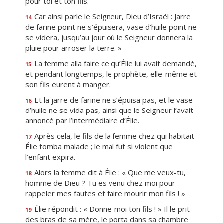
pour toi et ton fils.
Car ainsi parle le Seigneur, Dieu d’Israël : Jarre
14
de farine point ne s’épuisera, vase d’huile point ne
se videra, jusqu’au jour où le Seigneur donnera la
pluie pour arroser la terre. »
La femme alla faire ce qu’Élie lui avait demandé,
15
et pendant longtemps, le prophète, elle-même et
son fils eurent à manger.
Et la jarre de farine ne s’épuisa pas, et le vase
16
d’huile ne se vida pas, ainsi que le Seigneur l’avait
annoncé par l’intermédiaire d’Élie.
Après cela, le fils de la femme chez qui habitait
17
Élie tomba malade ; le mal fut si violent que
l’enfant expira.
Alors la femme dit à Élie : « Que me veux-tu,
18
homme de Dieu ? Tu es venu chez moi pour
rappeler mes fautes et faire mourir mon fils ! »
Élie répondit : « Donne-moi ton fils ! » Il le prit
19
des bras de sa mère, le porta dans sa chambre