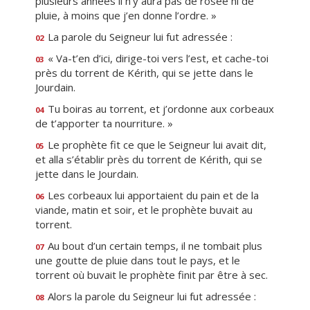
plusieurs années il n’y aura pas de rosée ni de
pluie, à moins que j’en donne l’ordre. »
La parole du Seigneur lui fut adressée :
02
« Va-t’en d’ici, dirige-toi vers l’est, et cache-toi
03
près du torrent de Kérith, qui se jette dans le
Jourdain.
Tu boiras au torrent, et j’ordonne aux corbeaux
04
de t’apporter ta nourriture. »
Le prophète fit ce que le Seigneur lui avait dit,
05
et alla s’établir près du torrent de Kérith, qui se
jette dans le Jourdain.
Les corbeaux lui apportaient du pain et de la
06
viande, matin et soir, et le prophète buvait au
torrent.
Au bout d’un certain temps, il ne tombait plus
07
une goutte de pluie dans tout le pays, et le
torrent où buvait le prophète finit par être à sec.
Alors la parole du Seigneur lui fut adressée :
08