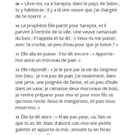
« Lève-toi, va à Sarepta, dans le pays de Sidon ;
09
tu y habiteras ; il y a là une veuve que j’ai chargée
de te nourrir. »
Le prophète Élie partit pour Sarepta, et il
10
parvint à l’entrée de la ville. Une veuve ramassait
du bois ; il l’appela et lui dit : « Veux-tu me puiser,
avec ta cruche, un peu d’eau pour que je boive ? »
Elle alla en puiser. Il lui dit encore : « Apporte-
11
moi aussi un morceau de pain. »
Elle répondit : « Je le jure par la vie du Seigneur
12
ton Dieu : je n’ai pas de pain. J’ai seulement, dans
une jarre, une poignée de farine, et un peu d’huile
dans un vase. Je ramasse deux morceaux de bois,
je rentre préparer pour moi et pour mon fils ce
qui nous reste. Nous le mangerons, et puis nous
mourrons. »
Élie lui dit alors : « N’aie pas peur, va, fais ce
13
que tu as dit. Mais d’abord cuis-moi une petite
galette et apporte-la moi ; ensuite tu en feras