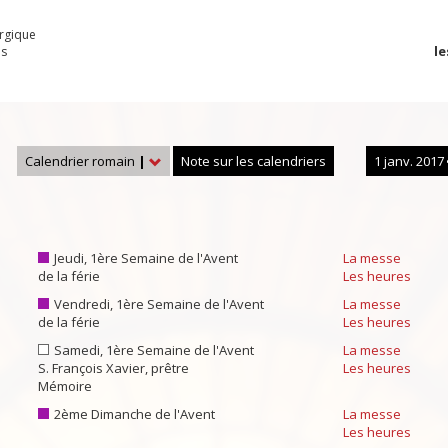
urgique
le
es
Calendrier romain
|
Note sur les calendriers
1 janv. 2017
6
Jeudi, 1ère Semaine de l'Avent
La messe
de la férie
Les heures
Vendredi, 1ère Semaine de l'Avent
La messe
de la férie
Les heures
Samedi, 1ère Semaine de l'Avent
La messe
S. François Xavier, prêtre
Les heures
Mémoire
2ème Dimanche de l'Avent
La messe
Les heures