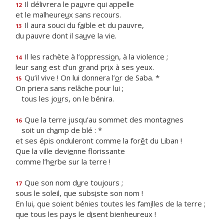
Il délivrera le pa
u
vre qui appelle
12
et le malheure
u
x sans recours.
Il aura souci du f
a
ible et du pauvre,
13
du pauvre dont il sa
u
ve la vie.
Il les rachète à l’oppressi
o
n, à la violence ;
14
leur sang est d’un grand pr
i
x à ses yeux.
Qu’il vive ! On lui donnera l’
o
r de Saba. *
15
On priera sans relâche pour lui ;
tous les jo
u
rs, on le bénira.
Que la terre jusqu’au sommet des montagnes
16
soit un ch
a
mp de blé : *
et ses épis onduleront comme la for
ê
t du Liban !
Que la ville devi
e
nne florissante
comme l’h
e
rbe sur la terre !
Que son nom d
u
re toujours ;
17
sous le soleil, que subs
i
ste son nom !
En lui, que soient bénies toutes les fam
i
lles de la terre ;
que tous les pays le d
i
sent bienheureux !