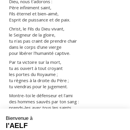
Dieu, nous t'adorons :
Père infiniment saint,
Fils éternel et bien-aimé,
Esprit de puissance et de paix.
Christ, le Fils du Dieu vivant,
le Seigneur de la gloire,
tu n'as pas craint de prendre chair
dans le corps d'une vierge
pour libérer l'humanité captive.
Par ta victoire sur la mort,
tu as ouvert à tout croyant
les portes du Royaume ;
tu règnes à la droite du Père ;
tu viendras pour le jugement.
Montre-toi le défenseur et l'ami
des hommes sauvés par ton sang :
prends-les avec tous les saints
dans ta joie et dans ta lumière.
ORAISON