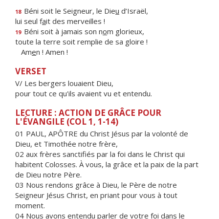
Béni soit le Seigneur, le Die
u
d’Israël,
18
lui seul f
a
it des merveilles !
Béni soit à jamais son n
o
m glorieux,
19
toute la terre soit remplie de sa gloire !
Am
e
n ! Amen !
VERSET
V/ Les bergers louaient Dieu,
pour tout ce qu'ils avaient vu et entendu.
LECTURE : ACTION DE GRÂCE POUR
L'ÉVANGILE (COL 1, 1-14)
01 PAUL, APÔTRE du Christ Jésus par la volonté de
Dieu, et Timothée notre frère,
02 aux frères sanctifiés par la foi dans le Christ qui
habitent Colosses. À vous, la grâce et la paix de la part
de Dieu notre Père.
03 Nous rendons grâce à Dieu, le Père de notre
Seigneur Jésus Christ, en priant pour vous à tout
moment.
04 Nous avons entendu parler de votre foi dans le