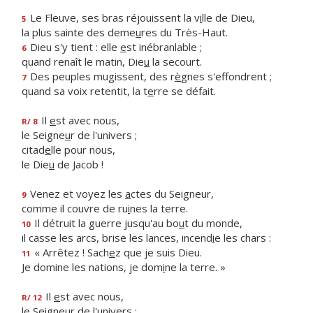
Le Fleuve, ses bras réjouissent la v
i
lle de Dieu,
5
la plus sainte des deme
u
res du Très-Haut.
Dieu s'y tient : elle
e
st inébranlable ;
6
quand renaît le matin, Die
u
la secourt.
Des peuples mugissent, des r
è
gnes s'effondrent ;
7
quand sa voix retentit, la t
e
rre se défait.
Il
e
st avec nous,
R/ 8
le Seigne
u
r de l'univers ;
citad
e
lle pour nous,
le Die
u
de Jacob !
Venez et voyez les
a
ctes du Seigneur,
9
comme il couvre de ru
i
nes la terre.
Il détruit la guerre jusqu'au bo
u
t du monde,
10
il casse les arcs, brise les lances, incend
i
e les chars :
« Arrêtez ! Sach
e
z que je suis Dieu.
11
Je domine les nations, je dom
i
ne la terre. »
Il
e
st avec nous,
R/ 12
le Seigne
u
r de l'univers ;