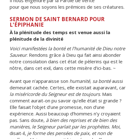
Il nous engendre par la Parole de vérité
pour que nous soyons les prémices de ses créatures.
SERMON DE SAINT BERNARD POUR
L'ÉPIPHANIE
À la plénitude des temps est venue aussi la
plénitude de la divinité
Voici manifestées la bonté et l’humanité de Dieu notre
Sauveur
. Rendons grâce à Dieu qui fait ainsi abonder
notre consolation dans cet état de pèlerins qui est le
nôtre, dans cet exil, dans cette misère d’ici-bas. ~
Avant que n’apparaisse son
humanité, sa bonté
aussi
demeurait cachée. Certes, elle existait auparavant, car
la miséricorde du Seigneur est de toujours
. Mais
comment aurait-on pu savoir qu’elle était si grande ?
Elle faisait l’objet d’une promesse, non d’une
expérience. Aussi beaucoup d’hommes n’y croyaient
pas. Sans doute,
à bien des reprises et de bien des
manières,
le Seigneur parlait par les prophètes. Moi
,
disait-il,
je forme des pensées de paix, et non de