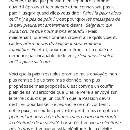
malheur
. Mais que pouvait bien répondre l’homme
quand il éprouvait
le malheur
et ne connaissait pas la
paix ? Jusqu’à quand allez-vous dire :
Paix ! la paix ! alors
qu’il n’y a pas de paix ?
C’est pourquoi
les messagers de
la paix pleuraient amèrement
, disant :
Seigneur, qui
aurait cru ce que nous avons entendu ?
Mais
maintenant, que les hommes croient à ce qu’ils voient,
car les
affirmations du Seigneur sont vraiment
infaillibles
. En effet, pour que même l’œil troublé ne
demeure pas incapable de le voir,
c’est dans le soleil
qu’il a placé sa tente
.
Voici que la paix n’est plus promise mais envoyée, non
plus remise à plus tard mais donnée, non plus
prophétisée mais proposée. C’est comme un couffin
plein de sa miséricorde que Dieu le Père a envoyé sur
la terre ; oui, dis-je, un couffin que la Passion devra
déchirer pour laisser se répandre ce qu’il contient :
notre paix ; un couffin, peut-être petit, mais rempli.
Un
petit enfant nous a été donné, mais en lui habite toute
la plénitude de la divinité
. Lorsqu’est venue
la plénitude
des temps
est venue aussi la plénitude de la divinité.