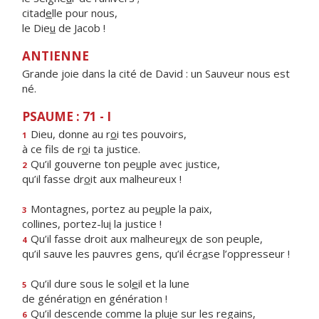
citad
e
lle pour nous,
le Die
u
de Jacob !
ANTIENNE
Grande joie dans la cité de David : un Sauveur nous est
né.
PSAUME : 71 - I
Dieu, donne au r
o
i tes pouvoirs,
1
à ce fils de r
o
i ta justice.
Qu’il gouverne ton pe
u
ple avec justice,
2
qu’il fasse dr
o
it aux malheureux !
Montagnes, portez au pe
u
ple la paix,
3
collines, portez-lu
i
la justice !
Qu’il fasse droit aux malheure
u
x de son peuple,
4
qu’il sauve les pauvres gens, qu’il écr
a
se l’oppresseur !
Qu’il dure sous le sol
e
il et la lune
5
de générati
o
n en génération !
Qu’il descende comme la plu
i
e sur les regains,
6