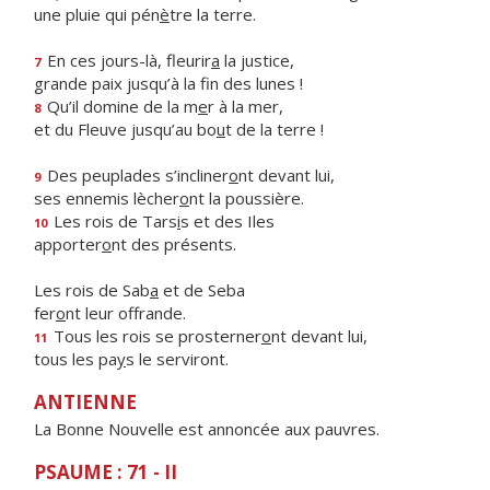
une pluie qui pén
è
tre la terre.
En ces jours-là, fleurir
a
la justice,
7
grande paix jusqu’à la f
n des lunes !
Qu’il domine de la m
e
r à la mer,
8
et du Fleuve jusqu’au bo
u
t de la terre !
Des peuplades s’incliner
o
nt devant lui,
9
ses ennemis lècher
o
nt la poussière.
Les rois de Tars
i
s et des Iles
10
apporter
o
nt des présents.
Les rois de Sab
a
et de Seba
fer
o
nt leur offrande.
Tous les rois se prosterner
o
nt devant lui,
11
tous les pa
y
s le serviront.
ANTIENNE
La Bonne Nouvelle est annoncée aux pauvres.
PSAUME : 71 - II