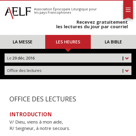
L'AELF
S'abonner
Association Épiscopale Liturgique
pour
les pays Francophones
Calendrier
Recevez gratuitement
Contact
les lectures du jour par courriel
LA MESSE
LES HEURES
LA BIBLE
Le
29 déc. 2016
|
Office des lectures
|
OFFICE DES LECTURES
INTRODUCTION
V/ Dieu, viens à mon aide,
R/ Seigneur, à notre secours.