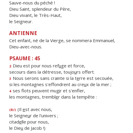
Sauve-nous du péché !
Dieu Saint, splendeur du Père,
Dieu vivant, le Très-Haut,
le Seigneur.
ANTIENNE
Cet enfant, né de la Vierge, se nommera Emmanuel,
Dieu-avec-nous.
PSAUME : 45
Dieu est pour nous ref
u
ge et force,
2
secours dans la détresse, toujo
u
rs offert.
Nous serons sans crainte si la t
e
rre est secouée,
3
si les montagnes s'effondrent au cre
u
x de la mer ;
ses flots peuvent mug
i
r et s'enfler,
4
les montagnes, trembl
e
r dans la tempête :
(Il
e
st avec nous,
(R/)
le Seigne
u
r de l'univers ;
citad
e
lle pour nous,
le Die
u
de Jacob !)