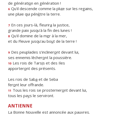
de générati
o
n en génération !
Qu’il descende comme la plu
i
e sur les regains,
6
une pluie qui pén
è
tre la terre.
En ces jours-là, fleurir
a
la justice,
7
grande paix jusqu’à la f
n des lunes !
Qu’il domine de la m
e
r à la mer,
8
et du Fleuve jusqu’au bo
u
t de la terre !
Des peuplades s’incliner
o
nt devant lui,
9
ses ennemis lècher
o
nt la poussière.
Les rois de Tars
i
s et des Iles
10
apporter
o
nt des présents.
Les rois de Sab
a
et de Seba
fer
o
nt leur offrande.
Tous les rois se prosterner
o
nt devant lui,
11
tous les pa
y
s le serviront.
ANTIENNE
La Bonne Nouvelle est annoncée aux pauvres.