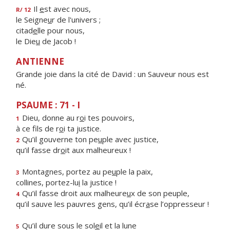
Il
e
st avec nous,
R/ 12
le Seigne
u
r de l'univers ;
citad
e
lle pour nous,
le Die
u
de Jacob !
ANTIENNE
Grande joie dans la cité de David : un Sauveur nous est
né.
PSAUME : 71 - I
Dieu, donne au r
o
i tes pouvoirs,
1
à ce fils de r
o
i ta justice.
Qu’il gouverne ton pe
u
ple avec justice,
2
qu’il fasse dr
o
it aux malheureux !
Montagnes, portez au pe
u
ple la paix,
3
collines, portez-lu
i
la justice !
Qu’il fasse droit aux malheure
u
x de son peuple,
4
qu’il sauve les pauvres gens, qu’il écr
a
se l’oppresseur !
Qu’il dure sous le sol
e
il et la lune
5