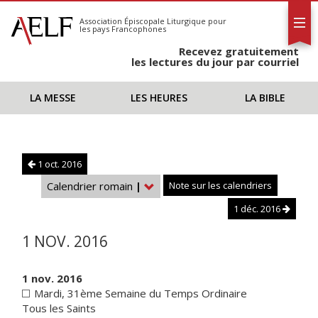
L'AELF
S'abonner
Association Épiscopale Liturgique
pour
les pays Francophones
Calendrier
Recevez gratuitement
Contact
les lectures du jour par courriel
LA MESSE
LES HEURES
LA BIBLE
1 oct. 2016
Calendrier romain
|
Note sur les calendriers
1 déc. 2016
1 NOV. 2016
1 nov. 2016
Mardi, 31ème Semaine du Temps Ordinaire
Tous les Saints